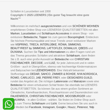
D- 58099 Hagen
Schlafraumberatung
A1 - Abfahrt 87 | direkt im Gewerbegebiet Lennetal
Kompetenz-Partner
E-Mail an:
welcome
@
leeners.de
Sleep Club
Schlafen in Luxusbetten seit 1958
Jobs
Neuer Showroom für unsere Onlineartikel.
Copyright © 2025 LEENERS | Ein guter Tag braucht eine gute
Fotoalbum
Nacht™
Beratung und Verkauf nur Online.
Hagen
Willkommen im mehrfach
ausgezeichneten
und von
SCHÖNER WOHNEN
Kontakt via:
empfohlenen Online-Shop von LEENERS® QUALITÄTSBETTEN mit allen
WhatsApp
Kontakt
Kontakt via:
Marken
,
Luxusbetten
eMail
und
Schlafraum Accesoires
in einem Shop - von
exklusiver
Bettwäsche
,
Topper
bis zum ganzen
Boxspringbett
. Entdecken
Sie höchste Premiumqualität und neue Trends unser exklusiver Marken
mögliche Zeiten für eine Showroom Terminreservierung
wie
VISPRING
,
TRECA
,
INTERLÜBKE
,
RÖWA
,
SIMMONS
,
MO und DI geschlossen
BEAUTYREST by SIMMONS
,
LATTOFLEX
,
DOMALUX
,
QBEDS
und
MI - FR 11 bis 17 Uhr
DUXIANA
. Suchen Sie
Tips und Informationen
zu allen Fragen rund um
SA 11 bis 15 Uhr
das Thema gesundes Schlafen und attraktiver
Schlafraum
, dann finden
Sie z.B. auch eine große Auswahl an
Bettwäsche
von
CHRISTIAN
FISCHBACHER
,
DECODE
, und
LUIZ
, für jede Jahreszeit und in vielen
Größen - auch in Übergrößen, ebenso wie hochwertige Kindermatratzen
und Babysachen bei
LEENERS4KIDS
. Eine Vielzahl bekannter
ONLINEBERATUNG UND
Stoffverlage wie
DEDAR
,
SAHCO
,
ZIMMER & ROHDE
,
NYA NORDISCA
,
ROMO
,
CARLUCCI
,
JAB
,
PIERRE FREY
, oder
DESIGNERS GUILD
,
TERMIN- RESERVIERUNG
rundet das Angebot ab. Die richtigen
Lattenroste
und
Matratzen
sowie eine
Bettdecke
für einen erholsamen Schlaf finden Sie ebenfalls bei LEENERS
+49 (0) 2331 408 11
QUALITÄTSBETTEN. So können Sie aus einem großen Sortiment an
Climadecke, Kamelhaardecken, Rosshaarkissen und Daunendecken von
+49 (0) 1633 688 213
FALKENRECK
,
CHRISTIAN FISCHBACHER
,
MOOSBURGER
oder
TRAUMINA
, - in allen Größen - wählen. Sie finden im Online-Shop auch
alles zum Thema
Schlafraum
und
Licht
. Gerne besuchen Sie uns auch in
den Medien bei
Facebook
,
Instagram
,
Google+
,
Houzz
,
Pinterest
,
Yelp