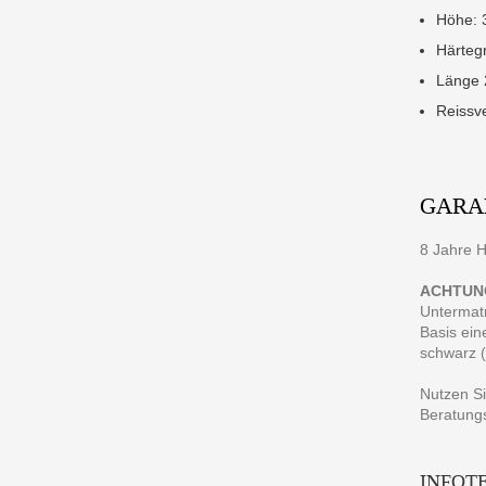
Höhe: 
Härtegr
Länge 
Reissv
GARA
8 Jahre H
ACHTUN
Untermatr
Basis ein
schwarz (
Nutzen Si
Beratung
INFOT