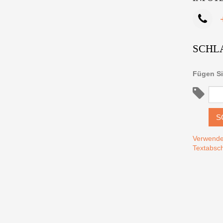
SCHL
Fügen Si
S
Verwende
Textabsch