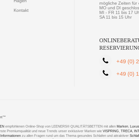
Hagen
mögliche Zeiten fü
MO und DI geschlo
Kontakt
MI - FR 11 bis 17 U
SA 11 bis 15 Uhr
ONLINEBERAT
RESERVIERUN
+49 (0) 
+49 (0) 
cht™
EN
empfohlenen Online-Shop von LEENERS® QUALITÄTSBETTEN mit allen
Marken
,
Luxus
hste Premiumqualität und neue Trends unser exklusiver Marken wie
VISPRING
,
TRECA
,
IN
 Informationen
zu allen Fragen rund um das Thema gesundes Schlafen und attraktiver
Schla