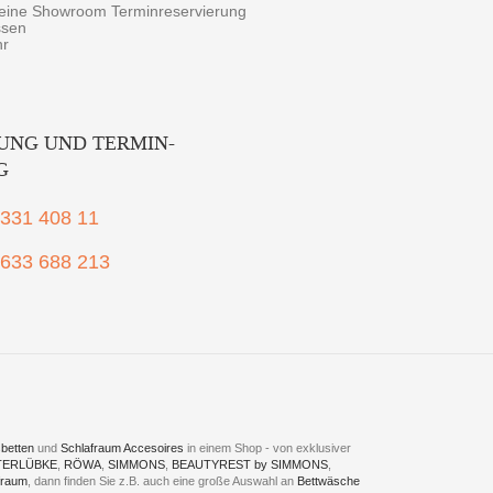
r eine Showroom Terminreservierung
ssen
hr
UNG UND TERMIN-
G
2331 408 11
1633 688 213
betten
und
Schlafraum Accesoires
in einem Shop - von exklusiver
TERLÜBKE
,
RÖWA
,
SIMMONS
,
BEAUTYREST by SIMMONS
,
fraum
, dann finden Sie z.B. auch eine große Auswahl an
Bettwäsche