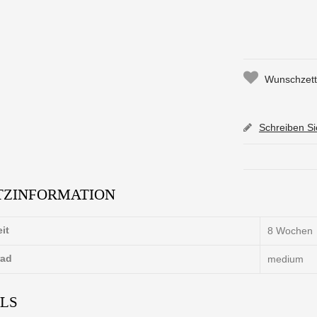
Wunschzette
Schreiben S
TZINFORMATION
eit
8 Wochen
rad
medium
ILS