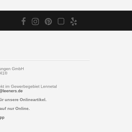
tungen GmbH
y41®
rekt im Gewerbegebiet Lennetal
@
leeners.de
r unsere Onlineartikel.
auf nur Online.
pp