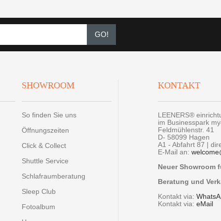
GO!
SHOWROOM
KONTAKT
So finden Sie uns
LEENERS® einrich
im Businesspark m
Feldmühlenstr. 41
Öffnungszeiten
D- 58099 Hagen
A1 - Abfahrt 87 | di
Click & Collect
E-Mail an:
welcome
Shuttle Service
Neuer Showroom fü
Schlafraumberatung
Beratung und Verk
Sleep Club
Kontakt via:
WhatsA
Kontakt via:
eMail
Fotoalbum