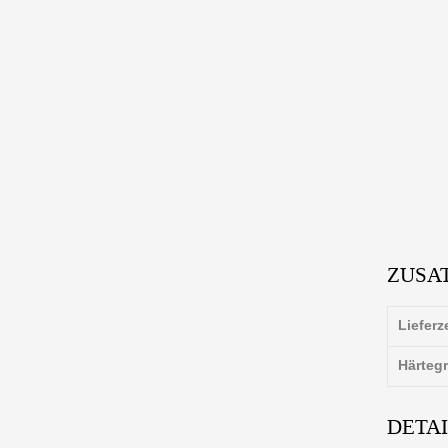
ZUSA
Lieferz
Härteg
DETA