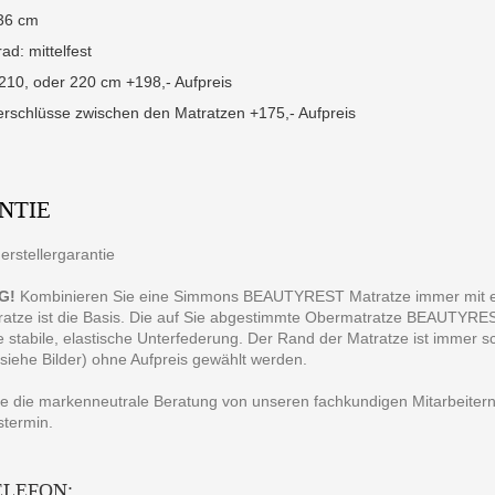
36 cm
ad: mittelfest
210, oder 220 cm +198,- Aufpreis
erschlüsse zwischen den Matratzen +175,- Aufpreis
NTIE
erstellergarantie
G!
Kombinieren Sie eine Simmons BEAUTYREST Matratze immer mit ein
atze ist die Basis. Die auf Sie abgestimmte Obermatratze BEAUTYREST 
e stabile, elastische Unterfederung. Der Rand der Matratze ist immer 
siehe Bilder) ohne Aufpreis gewählt werden.
e die markenneutrale Beratung von unseren fachkundigen Mitarbeitern
stermin.
ELEFON: