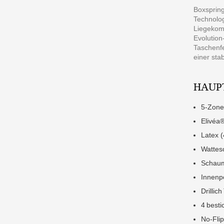
Boxspring
Technolog
Liegekomf
Evolution
Taschenfe
einer sta
HAUP
5-Zone
Elivéa
Latex 
Wattesc
Schaum
Innenpo
Drillic
4 bestic
No-Fli