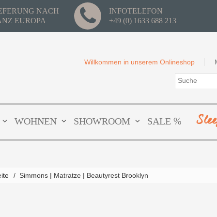
IEFERUNG NACH
INFOTELEFON
ANZ EUROPA
+49 (0) 1633 688 213
Willkommen in unserem Onlineshop
Sle
WOHNEN
SHOWROOM
SALE %
eite
/
Simmons | Matratze | Beautyrest Brooklyn