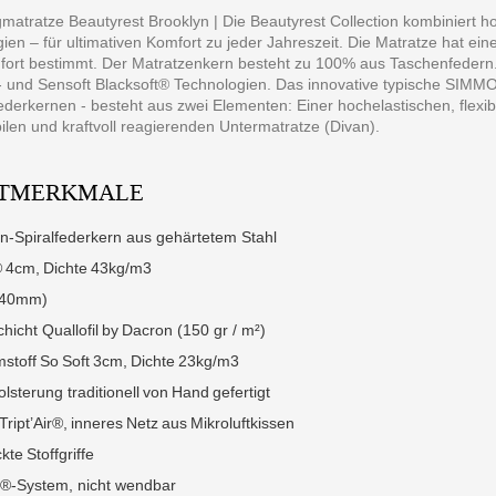
matratze Beautyrest Brooklyn | Die Beautyrest Collection kombiniert ho
ien – für ultimativen Komfort zu jeder Jahreszeit. Die Matratze hat ein
ort bestimmt. Der Matratzenkern besteht zu 100% aus Taschenfedern. 
- und Sensoft Blacksoft® Technologien. Das innovative typische SIMMON
derkernen - besteht aus zwei Elementen: Einer hochelastischen, fle
bilen und kraftvoll reagierenden Untermatratze (Divan).
TMERKMALE
n-Spiralfederkern aus gehärtetem Stahl
® 4cm, Dichte 43kg/m3
(40mm)
hicht Quallofil by Dacron (150 gr / m²)
stoff So Soft 3cm, Dichte 23kg/m3
lsterung traditionell von Hand gefertigt
h Tript’Air®, inneres Netz aus Mikroluftkissen
kte Stoffgriffe
p®-System, nicht wendbar