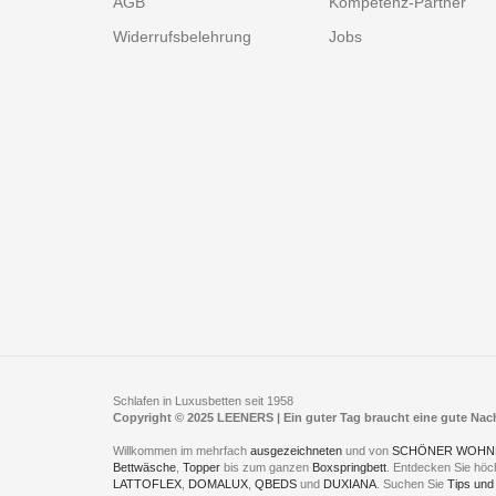
AGB
Kompetenz-Partner
Widerrufsbelehrung
Jobs
Schlafen in Luxusbetten seit 1958
Copyright © 2025 LEENERS | Ein guter Tag braucht eine gute Na
Willkommen im mehrfach
ausgezeichneten
und von
SCHÖNER WOHN
Bettwäsche
,
Topper
bis zum ganzen
Boxspringbett
. Entdecken Sie höc
LATTOFLEX
,
DOMALUX
,
QBEDS
und
DUXIANA
. Suchen Sie
Tips und