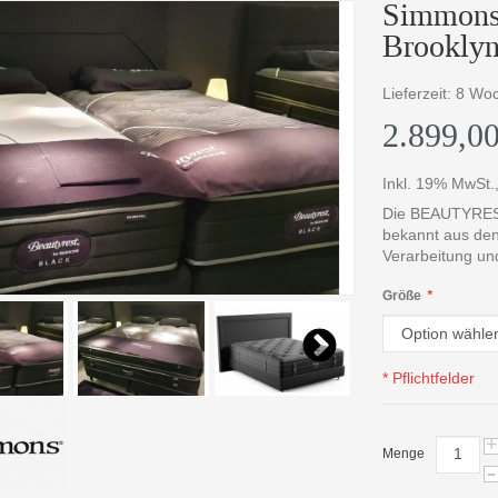
Simmons 
Brookly
Lieferzeit: 8 Wo
2.899,00
Inkl. 19% MwSt.
Die BEAUTYREST
bekannt aus den 
Verarbeitung und
Größe
*
* Pflichtfelder
+
Menge
-