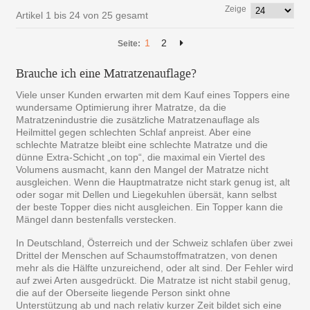
Zeige
Artikel 1 bis 24 von 25 gesamt
1
2
Seite:
Brauche ich eine Matratzenauflage?
Viele unser Kunden erwarten mit dem Kauf eines Toppers eine
wundersame Optimierung ihrer Matratze, da die
Matratzenindustrie die zusätzliche Matratzenauflage als
Heilmittel gegen schlechten Schlaf anpreist. Aber eine
schlechte Matratze bleibt eine schlechte Matratze und die
dünne Extra-Schicht „on top“, die maximal ein Viertel des
Volumens ausmacht, kann den Mangel der Matratze nicht
ausgleichen. Wenn die Hauptmatratze nicht stark genug ist, alt
oder sogar mit Dellen und Liegekuhlen übersät, kann selbst
der beste Topper dies nicht ausgleichen. Ein Topper kann die
Mängel dann bestenfalls verstecken.
In Deutschland, Österreich und der Schweiz schlafen über zwei
Drittel der Menschen auf Schaumstoffmatratzen, von denen
mehr als die Hälfte unzureichend, oder alt sind. Der Fehler wird
auf zwei Arten ausgedrückt. Die Matratze ist nicht stabil genug,
die auf der Oberseite liegende Person sinkt ohne
Unterstützung ab und nach relativ kurzer Zeit bildet sich eine