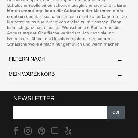
Schafschurrwolle einen schönen ausgleichenden Effekt.
Eine
Matratzenauflage kann die Aufgaben der Matratze nicht
ersetzen
und darf sie natürlich auch nicht konterkarieren. Die
Matratze muss zuallererst von alleine zu mir passen. Dann
kann ich ganz nach meinen Wünschen die Kontur und die
Anpassung der Oberfläche verändern. Ich kann sie mit
Kamelhaar kühlen, mit Rosshaar stabilisieren, oder mit
Schafschurwolle einfach nur gemütlich und warm machen.
FILTERN NACH
MEIN WARENKORB
NEWSLETTER
GO!