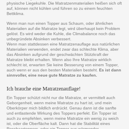
physische Liegekuhle. Die Matratzenmaterialien heißen sich oft
auf, können nicht kühlen und führen so zu einem feuchten
Bettklima.
Wenn man nun einen Topper aus Schaum, oder ähnlichen
Materialien auf die Matratze legt, wird überhaupt kein Problem
gelöst. Es wird weder die Kuhle, die Climabalance noch das
unbegründete Absinken verbessert.
Wenn man stattdessen eine Matratzenauflage aus natürlichen
Materialien verwenden, endet zwar das schlechte Klima, aber
das Absinken aufgrund der geschwächten Stützkraft der
Matratze bleibt erhalten. Wenn also Ihre Matratze wirklich
schlecht ist, erwarten Sie keine Besserung von einem Topper,
auch wenn er aus den besten Materialien besteht.
Es ist dann
sinnvoller, eine neue gute Matratze zu kaufen.
Ich brauche eine Matratzenauflage!
Ein Topper schützt nicht nur die Matratze, er vermittelt auch
Geborgenheit, wenn meine Matratze zu hart ist, und mein
Oberkörper mich bildlich erdrückt. Genau dann ist die sanfte
und entlastende Wirkung des Toppers perfekt. Ein Topper ist
auch zu empfehlen, wenn meine Matratze ein wenig zu weich
ist, oder die Oberfläche kalt. Dann hat die Stabilität eines
Rosshaartoppers, oder ein Topper aus wärmender