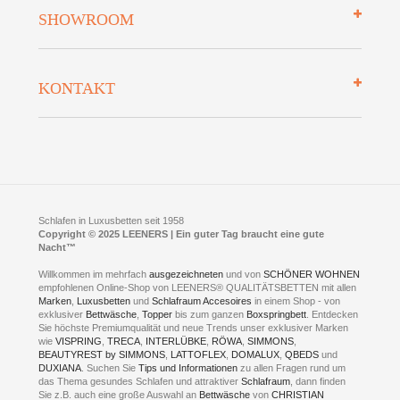
Über uns
SHOWROOM
Finanzierung
Auszeichnungen
Datenschutz
Bettenlexikon
So finden Sie uns
Lieferung
KONTAKT
Preisgarantie
Öffnungszeiten
Bestellvorgang
Presse
Click & Collect
AGB
LEENERS® einrichtungen GmbH
Empfehlungen
im Businesspark my41®
Shuttle Service
Widerrufsbelehrung
Feldmühlenstr. 41
Hotels
D- 58099 Hagen
Schlafraumberatung
A1 - Abfahrt 87 | direkt im Gewerbegebiet Lennetal
Kompetenz-Partner
E-Mail an:
welcome
@
leeners.de
Sleep Club
Schlafen in Luxusbetten seit 1958
Jobs
Neuer Showroom für unsere Onlineartikel.
Copyright © 2025 LEENERS | Ein guter Tag braucht eine gute
Fotoalbum
Nacht™
Beratung und Verkauf nur Online.
Hagen
Willkommen im mehrfach
ausgezeichneten
und von
SCHÖNER WOHNEN
Kontakt via:
empfohlenen Online-Shop von LEENERS® QUALITÄTSBETTEN mit allen
WhatsApp
Kontakt
Kontakt via:
Marken
,
Luxusbetten
eMail
und
Schlafraum Accesoires
in einem Shop - von
exklusiver
Bettwäsche
,
Topper
bis zum ganzen
Boxspringbett
. Entdecken
Sie höchste Premiumqualität und neue Trends unser exklusiver Marken
mögliche Zeiten für eine Showroom Terminreservierung
wie
VISPRING
,
TRECA
,
INTERLÜBKE
,
RÖWA
,
SIMMONS
,
MO und DI geschlossen
BEAUTYREST by SIMMONS
,
LATTOFLEX
,
DOMALUX
,
QBEDS
und
MI - FR 11 bis 17 Uhr
DUXIANA
. Suchen Sie
Tips und Informationen
zu allen Fragen rund um
SA 11 bis 15 Uhr
das Thema gesundes Schlafen und attraktiver
Schlafraum
, dann finden
Sie z.B. auch eine große Auswahl an
Bettwäsche
von
CHRISTIAN