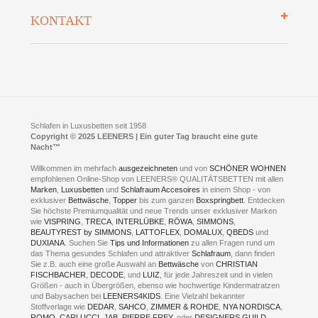
So finden Sie uns
Lieferung
KONTAKT
Preisgarantie
Öffnungszeiten
Bestellvorgang
Presse
Click & Collect
AGB
LEENERS® einrichtungen GmbH
Empfehlungen
im Businesspark my41®
Shuttle Service
Widerrufsbelehrung
Feldmühlenstr. 41
Hotels
D- 58099 Hagen
Schlafraumberatung
A1 - Abfahrt 87 | direkt im Gewerbegebiet Lennetal
Kompetenz-Partner
E-Mail an:
welcome
@
leeners.de
Sleep Club
Schlafen in Luxusbetten seit 1958
Jobs
Neuer Showroom für unsere Onlineartikel.
Copyright © 2025 LEENERS | Ein guter Tag braucht eine gute
Fotoalbum
Nacht™
Beratung und Verkauf nur Online.
Hagen
Willkommen im mehrfach
ausgezeichneten
und von
SCHÖNER WOHNEN
Kontakt via:
empfohlenen Online-Shop von LEENERS® QUALITÄTSBETTEN mit allen
WhatsApp
Kontakt
Kontakt via:
Marken
,
Luxusbetten
eMail
und
Schlafraum Accesoires
in einem Shop - von
exklusiver
Bettwäsche
,
Topper
bis zum ganzen
Boxspringbett
. Entdecken
Sie höchste Premiumqualität und neue Trends unser exklusiver Marken
mögliche Zeiten für eine Showroom Terminreservierung
wie
VISPRING
,
TRECA
,
INTERLÜBKE
,
RÖWA
,
SIMMONS
,
MO und DI geschlossen
BEAUTYREST by SIMMONS
,
LATTOFLEX
,
DOMALUX
,
QBEDS
und
MI - FR 11 bis 17 Uhr
DUXIANA
. Suchen Sie
Tips und Informationen
zu allen Fragen rund um
SA 11 bis 15 Uhr
das Thema gesundes Schlafen und attraktiver
Schlafraum
, dann finden
Sie z.B. auch eine große Auswahl an
Bettwäsche
von
CHRISTIAN
FISCHBACHER
,
DECODE
, und
LUIZ
, für jede Jahreszeit und in vielen
Größen - auch in Übergrößen, ebenso wie hochwertige Kindermatratzen
und Babysachen bei
LEENERS4KIDS
. Eine Vielzahl bekannter
ONLINEBERATUNG UND
Stoffverlage wie
DEDAR
,
SAHCO
,
ZIMMER & ROHDE
,
NYA NORDISCA
,
ROMO
,
CARLUCCI
,
JAB
,
PIERRE FREY
, oder
DESIGNERS GUILD
,