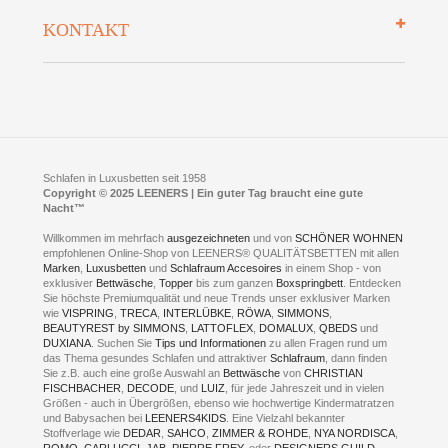
So finden Sie uns
Lieferung
KONTAKT
Preisgarantie
Öffnungszeiten
Bestellvorgang
Presse
Click & Collect
AGB
LEENERS® einrichtungen GmbH
Empfehlungen
im Businesspark my41®
Shuttle Service
Widerrufsbelehrung
Feldmühlenstr. 41
Hotels
D- 58099 Hagen
Schlafraumberatung
A1 - Abfahrt 87 | direkt im Gewerbegebiet Lennetal
Kompetenz-Partner
E-Mail an:
welcome
@
leeners.de
Sleep Club
Schlafen in Luxusbetten seit 1958
Jobs
Neuer Showroom für unsere Onlineartikel.
Copyright © 2025 LEENERS | Ein guter Tag braucht eine gute
Fotoalbum
Nacht™
Beratung und Verkauf nur Online.
Hagen
Willkommen im mehrfach
ausgezeichneten
und von
SCHÖNER WOHNEN
Kontakt via:
empfohlenen Online-Shop von LEENERS® QUALITÄTSBETTEN mit allen
WhatsApp
Kontakt
Kontakt via:
Marken
,
Luxusbetten
eMail
und
Schlafraum Accesoires
in einem Shop - von
exklusiver
Bettwäsche
,
Topper
bis zum ganzen
Boxspringbett
. Entdecken
Sie höchste Premiumqualität und neue Trends unser exklusiver Marken
mögliche Zeiten für eine Showroom Terminreservierung
wie
VISPRING
,
TRECA
,
INTERLÜBKE
,
RÖWA
,
SIMMONS
,
MO und DI geschlossen
BEAUTYREST by SIMMONS
,
LATTOFLEX
,
DOMALUX
,
QBEDS
und
MI - FR 11 bis 17 Uhr
DUXIANA
. Suchen Sie
Tips und Informationen
zu allen Fragen rund um
SA 11 bis 15 Uhr
das Thema gesundes Schlafen und attraktiver
Schlafraum
, dann finden
Sie z.B. auch eine große Auswahl an
Bettwäsche
von
CHRISTIAN
FISCHBACHER
,
DECODE
, und
LUIZ
, für jede Jahreszeit und in vielen
Größen - auch in Übergrößen, ebenso wie hochwertige Kindermatratzen
und Babysachen bei
LEENERS4KIDS
. Eine Vielzahl bekannter
ONLINEBERATUNG UND TERMIN-
Stoffverlage wie
DEDAR
,
SAHCO
,
ZIMMER & ROHDE
,
NYA NORDISCA
,
ROMO
,
CARLUCCI
,
JAB
,
PIERRE FREY
, oder
DESIGNERS GUILD
,