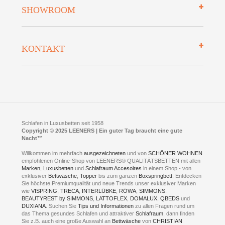
Über uns
SHOWROOM
Finanzierung
Auszeichnungen
Datenschutz
Bettenlexikon
So finden Sie uns
Lieferung
KONTAKT
Preisgarantie
Öffnungszeiten
Bestellvorgang
Presse
Click & Collect
AGB
LEENERS® einrichtungen GmbH
Empfehlungen
im Businesspark my41®
Shuttle Service
Widerrufsbelehrung
Feldmühlenstr. 41
Hotels
D- 58099 Hagen
Schlafraumberatung
A1 - Abfahrt 87 | direkt im Gewerbegebiet Lennetal
Kompetenz-Partner
E-Mail an:
welcome
@
leeners.de
Sleep Club
Schlafen in Luxusbetten seit 1958
Jobs
Neuer Showroom für unsere Onlineartikel.
Copyright © 2025 LEENERS | Ein guter Tag braucht eine gute
Fotoalbum
Nacht™
Beratung und Verkauf nur Online.
Hagen
Willkommen im mehrfach
ausgezeichneten
und von
SCHÖNER WOHNEN
Kontakt via:
empfohlenen Online-Shop von LEENERS® QUALITÄTSBETTEN mit allen
WhatsApp
Kontakt
Kontakt via:
Marken
,
Luxusbetten
eMail
und
Schlafraum Accesoires
in einem Shop - von
exklusiver
Bettwäsche
,
Topper
bis zum ganzen
Boxspringbett
. Entdecken
Sie höchste Premiumqualität und neue Trends unser exklusiver Marken
mögliche Zeiten für eine Showroom Terminreservierung
wie
VISPRING
,
TRECA
,
INTERLÜBKE
,
RÖWA
,
SIMMONS
,
MO und DI geschlossen
BEAUTYREST by SIMMONS
,
LATTOFLEX
,
DOMALUX
,
QBEDS
und
MI - FR 11 bis 17 Uhr
DUXIANA
. Suchen Sie
Tips und Informationen
zu allen Fragen rund um
SA 11 bis 15 Uhr
das Thema gesundes Schlafen und attraktiver
Schlafraum
, dann finden
Sie z.B. auch eine große Auswahl an
Bettwäsche
von
CHRISTIAN