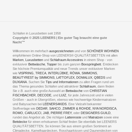
Click & Collect
AGB
LEENERS® einrichtungen GmbH
Empfehlungen
im Businesspark my41®
Shuttle Service
Widerrufsbelehrung
Feldmühlenstr. 41
Hotels
D- 58099 Hagen
Schlafraumberatung
A1 - Abfahrt 87 | direkt im Gewerbegebiet Lennetal
Kompetenz-Partner
E-Mail an:
welcome
@
leeners.de
Sleep Club
Schlafen in Luxusbetten seit 1958
Jobs
Neuer Showroom für unsere Onlineartikel.
Copyright © 2025 LEENERS | Ein guter Tag braucht eine gute
Fotoalbum
Nacht™
Beratung und Verkauf nur Online.
Hagen
Willkommen im mehrfach
ausgezeichneten
und von
SCHÖNER WOHNEN
Kontakt via:
empfohlenen Online-Shop von LEENERS® QUALITÄTSBETTEN mit allen
WhatsApp
Kontakt
Kontakt via:
Marken
,
Luxusbetten
eMail
und
Schlafraum Accesoires
in einem Shop - von
exklusiver
Bettwäsche
,
Topper
bis zum ganzen
Boxspringbett
. Entdecken
Sie höchste Premiumqualität und neue Trends unser exklusiver Marken
mögliche Zeiten für eine Showroom Terminreservierung
wie
VISPRING
,
TRECA
,
INTERLÜBKE
,
RÖWA
,
SIMMONS
,
MO und DI geschlossen
BEAUTYREST by SIMMONS
,
LATTOFLEX
,
DOMALUX
,
QBEDS
und
MI - FR 11 bis 17 Uhr
DUXIANA
. Suchen Sie
Tips und Informationen
zu allen Fragen rund um
SA 11 bis 15 Uhr
das Thema gesundes Schlafen und attraktiver
Schlafraum
, dann finden
Sie z.B. auch eine große Auswahl an
Bettwäsche
von
CHRISTIAN
FISCHBACHER
,
DECODE
, und
LUIZ
, für jede Jahreszeit und in vielen
Größen - auch in Übergrößen, ebenso wie hochwertige Kindermatratzen
und Babysachen bei
LEENERS4KIDS
. Eine Vielzahl bekannter
ONLINEBERATUNG UND
Stoffverlage wie
DEDAR
,
SAHCO
,
ZIMMER & ROHDE
,
NYA NORDISCA
,
ROMO
,
CARLUCCI
,
JAB
,
PIERRE FREY
, oder
DESIGNERS GUILD
,
TERMIN- RESERVIERUNG
rundet das Angebot ab. Die richtigen
Lattenroste
und
Matratzen
sowie eine
Bettdecke
für einen erholsamen Schlaf finden Sie ebenfalls bei LEENERS
+49 (0) 2331 408 11
QUALITÄTSBETTEN. So können Sie aus einem großen Sortiment an
Climadecke, Kamelhaardecken, Rosshaarkissen und Daunendecken von