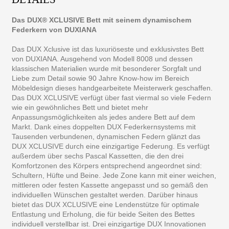
Das DUX® XCLUSIVE Bett mit seinem dynamischem
Federkern von DUXIANA
Das DUX Xclusive ist das luxuriöseste und exklusivstes Bett
von DUXIANA. Ausgehend von Modell 8008 und dessen
klassischen Materialien wurde mit besonderer Sorgfalt und
Liebe zum Detail sowie 90 Jahre Know-how im Bereich
Möbeldesign dieses handgearbeitete Meisterwerk geschaffen.
Das DUX XCLUSIVE verfügt über fast viermal so viele Federn
wie ein gewöhnliches Bett und bietet mehr
Anpassungsmöglichkeiten als jedes andere Bett auf dem
Markt. Dank eines doppelten DUX Federkernsystems mit
Tausenden verbundenen, dynamischen Federn glänzt das
DUX XCLUSIVE durch eine einzigartige Federung. Es verfügt
außerdem über sechs Pascal Kassetten, die den drei
Komfortzonen des Körpers entsprechend angeordnet sind:
Schultern, Hüfte und Beine. Jede Zone kann mit einer weichen,
mittleren oder festen Kassette angepasst und so gemäß den
individuellen Wünschen gestaltet werden. Darüber hinaus
bietet das DUX XCLUSIVE eine Lendenstütze für optimale
Entlastung und Erholung, die für beide Seiten des Bettes
individuell verstellbar ist. Drei einzigartige DUX Innovationen