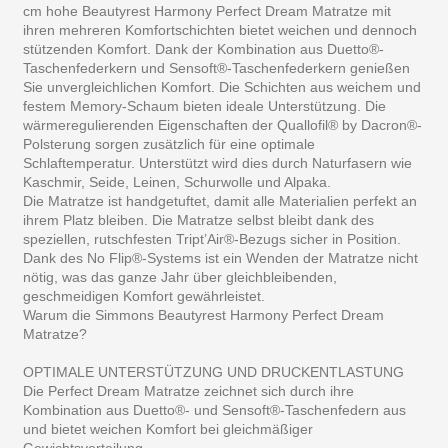
cm hohe Beautyrest Harmony Perfect Dream Matratze mit
ihren mehreren Komfortschichten bietet weichen und dennoch
stützenden Komfort. Dank der Kombination aus Duetto®-
Taschenfederkern und Sensoft®-Taschenfederkern genießen
Sie unvergleichlichen Komfort. Die Schichten aus weichem und
festem Memory-Schaum bieten ideale Unterstützung. Die
wärmeregulierenden Eigenschaften der Quallofil® by Dacron®-
Polsterung sorgen zusätzlich für eine optimale
Schlaftemperatur. Unterstützt wird dies durch Naturfasern wie
Kaschmir, Seide, Leinen, Schurwolle und Alpaka.
Die Matratze ist handgetuftet, damit alle Materialien perfekt an
ihrem Platz bleiben. Die Matratze selbst bleibt dank des
speziellen, rutschfesten Tript’Air®-Bezugs sicher in Position.
Dank des No Flip®-Systems ist ein Wenden der Matratze nicht
nötig, was das ganze Jahr über gleichbleibenden,
geschmeidigen Komfort gewährleistet.
Warum die Simmons Beautyrest Harmony Perfect Dream
Matratze?
OPTIMALE UNTERSTÜTZUNG UND DRUCKENTLASTUNG
Die Perfect Dream Matratze zeichnet sich durch ihre
Kombination aus Duetto®- und Sensoft®-Taschenfedern aus
und bietet weichen Komfort bei gleichmäßiger
Gewichtsverteilung.