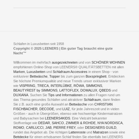
Öffnungszeiten
Bestellvorgang
Presse
Click & Collect
AGB
LEENERS® einrichtungen GmbH
Empfehlungen
im Businesspark my41®
Shuttle Service
Widerrufsbelehrung
Feldmühlenstr. 41
Hotels
D- 58099 Hagen
Schlafraumberatung
A1 - Abfahrt 87 | direkt im Gewerbegebiet Lennetal
Kompetenz-Partner
E-Mail an:
welcome
@
leeners.de
Sleep Club
Schlafen in Luxusbetten seit 1958
Jobs
Neuer Showroom für unsere Onlineartikel.
Copyright © 2025 LEENERS | Ein guter Tag braucht eine gute
Fotoalbum
Nacht™
Beratung und Verkauf nur Online.
Hagen
Willkommen im mehrfach
ausgezeichneten
und von
SCHÖNER WOHNEN
Kontakt via:
empfohlenen Online-Shop von LEENERS® QUALITÄTSBETTEN mit allen
WhatsApp
Kontakt
Kontakt via:
Marken
,
Luxusbetten
eMail
und
Schlafraum Accesoires
in einem Shop - von
exklusiver
Bettwäsche
,
Topper
bis zum ganzen
Boxspringbett
. Entdecken
Sie höchste Premiumqualität und neue Trends unser exklusiver Marken
mögliche Zeiten für eine Showroom Terminreservierung
wie
VISPRING
,
TRECA
,
INTERLÜBKE
,
RÖWA
,
SIMMONS
,
MO und DI geschlossen
BEAUTYREST by SIMMONS
,
LATTOFLEX
,
DOMALUX
,
QBEDS
und
MI - FR 11 bis 17 Uhr
DUXIANA
. Suchen Sie
Tips und Informationen
zu allen Fragen rund um
SA 11 bis 15 Uhr
das Thema gesundes Schlafen und attraktiver
Schlafraum
, dann finden
Sie z.B. auch eine große Auswahl an
Bettwäsche
von
CHRISTIAN
FISCHBACHER
,
DECODE
, und
LUIZ
, für jede Jahreszeit und in vielen
Größen - auch in Übergrößen, ebenso wie hochwertige Kindermatratzen
und Babysachen bei
LEENERS4KIDS
. Eine Vielzahl bekannter
ONLINEBERATUNG UND TERMIN-
Stoffverlage wie
DEDAR
,
SAHCO
,
ZIMMER & ROHDE
,
NYA NORDISCA
,
ROMO
,
CARLUCCI
,
JAB
,
PIERRE FREY
, oder
DESIGNERS GUILD
,
RESERVIERUNG
rundet das Angebot ab. Die richtigen
Lattenroste
und
Matratzen
sowie eine
Bettdecke
für einen erholsamen Schlaf finden Sie ebenfalls bei LEENERS