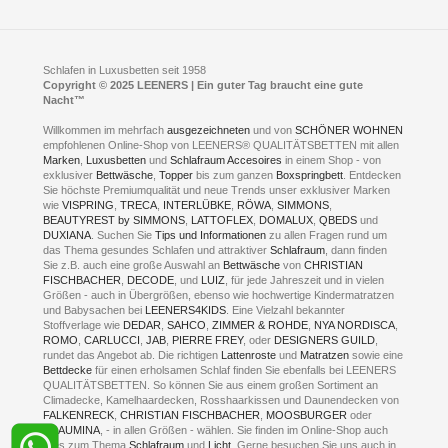
Feldmühlenstr. 41
Hotels
D- 58099 Hagen
Schlafraumberatung
A1 - Abfahrt 87 | direkt im Gewerbegebiet Lennetal
Kompetenz-Partner
E-Mail an:
welcome
@
leeners.de
Sleep Club
Schlafen in Luxusbetten seit 1958
Jobs
Neuer Showroom für unsere Onlineartikel.
Copyright © 2025 LEENERS | Ein guter Tag braucht eine gute
Fotoalbum
Nacht™
Beratung und Verkauf nur Online.
Hagen
Willkommen im mehrfach
ausgezeichneten
und von
SCHÖNER WOHNEN
Kontakt via:
empfohlenen Online-Shop von LEENERS® QUALITÄTSBETTEN mit allen
WhatsApp
Kontakt
Kontakt via:
Marken
,
Luxusbetten
eMail
und
Schlafraum Accesoires
in einem Shop - von
exklusiver
Bettwäsche
,
Topper
bis zum ganzen
Boxspringbett
. Entdecken
Sie höchste Premiumqualität und neue Trends unser exklusiver Marken
mögliche Zeiten für eine Showroom Terminreservierung
wie
VISPRING
,
TRECA
,
INTERLÜBKE
,
RÖWA
,
SIMMONS
,
MO und DI geschlossen
BEAUTYREST by SIMMONS
,
LATTOFLEX
,
DOMALUX
,
QBEDS
und
MI - FR 11 bis 17 Uhr
DUXIANA
. Suchen Sie
Tips und Informationen
zu allen Fragen rund um
SA 11 bis 15 Uhr
das Thema gesundes Schlafen und attraktiver
Schlafraum
, dann finden
Sie z.B. auch eine große Auswahl an
Bettwäsche
von
CHRISTIAN
FISCHBACHER
,
DECODE
, und
LUIZ
, für jede Jahreszeit und in vielen
Größen - auch in Übergrößen, ebenso wie hochwertige Kindermatratzen
und Babysachen bei
LEENERS4KIDS
. Eine Vielzahl bekannter
ONLINEBERATUNG UND
Stoffverlage wie
DEDAR
,
SAHCO
,
ZIMMER & ROHDE
,
NYA NORDISCA
,
ROMO
,
CARLUCCI
,
JAB
,
PIERRE FREY
, oder
DESIGNERS GUILD
,
TERMIN- RESERVIERUNG
rundet das Angebot ab. Die richtigen
Lattenroste
und
Matratzen
sowie eine
Bettdecke
für einen erholsamen Schlaf finden Sie ebenfalls bei LEENERS
+49 (0) 2331 408 11
QUALITÄTSBETTEN. So können Sie aus einem großen Sortiment an
Climadecke, Kamelhaardecken, Rosshaarkissen und Daunendecken von
+49 (0) 1633 688 213
FALKENRECK
,
CHRISTIAN FISCHBACHER
,
MOOSBURGER
oder
TRAUMINA
, - in allen Größen - wählen. Sie finden im Online-Shop auch
alles zum Thema
Schlafraum
und
Licht
. Gerne besuchen Sie uns auch in