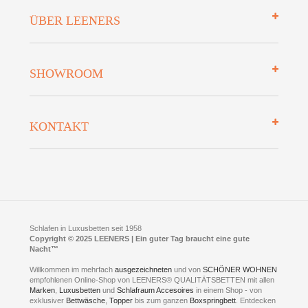
Impressum
ÜBER LEENERS
Zahlungsarten
Mehrwersteuerfrei
Über uns
SHOWROOM
Finanzierung
Auszeichnungen
Datenschutz
Bettenlexikon
So finden Sie uns
Lieferung
KONTAKT
Preisgarantie
Öffnungszeiten
Bestellvorgang
Presse
Click & Collect
AGB
LEENERS® einrichtungen GmbH
Empfehlungen
im Businesspark my41®
Shuttle Service
Widerrufsbelehrung
Feldmühlenstr. 41
Hotels
D- 58099 Hagen
Schlafraumberatung
A1 - Abfahrt 87 | direkt im Gewerbegebiet Lennetal
Kompetenz-Partner
E-Mail an:
welcome
@
leeners.de
Sleep Club
Schlafen in Luxusbetten seit 1958
Jobs
Neuer Showroom für unsere Onlineartikel.
Copyright © 2025 LEENERS | Ein guter Tag braucht eine gute
Fotoalbum
Nacht™
Beratung und Verkauf nur Online.
Hagen
Willkommen im mehrfach
ausgezeichneten
und von
SCHÖNER WOHNEN
Kontakt via:
empfohlenen Online-Shop von LEENERS® QUALITÄTSBETTEN mit allen
WhatsApp
Kontakt
Kontakt via:
Marken
,
Luxusbetten
eMail
und
Schlafraum Accesoires
in einem Shop - von
exklusiver
Bettwäsche
,
Topper
bis zum ganzen
Boxspringbett
. Entdecken