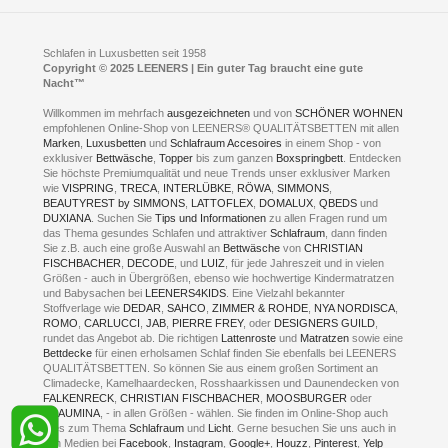
D- 58099 Hagen
Schlafraumberatung
A1 - Abfahrt 87 | direkt im Gewerbegebiet Lennetal
Kompetenz-Partner
E-Mail an:
welcome
@
leeners.de
Sleep Club
Schlafen in Luxusbetten seit 1958
Jobs
Neuer Showroom für unsere Onlineartikel.
Copyright © 2025 LEENERS | Ein guter Tag braucht eine gute
Fotoalbum
Nacht™
Beratung und Verkauf nur Online.
Hagen
Willkommen im mehrfach
ausgezeichneten
und von
SCHÖNER WOHNEN
Kontakt via:
empfohlenen Online-Shop von LEENERS® QUALITÄTSBETTEN mit allen
WhatsApp
Kontakt
Kontakt via:
Marken
,
Luxusbetten
eMail
und
Schlafraum Accesoires
in einem Shop - von
exklusiver
Bettwäsche
,
Topper
bis zum ganzen
Boxspringbett
. Entdecken
Sie höchste Premiumqualität und neue Trends unser exklusiver Marken
mögliche Zeiten für eine Showroom Terminreservierung
wie
VISPRING
,
TRECA
,
INTERLÜBKE
,
RÖWA
,
SIMMONS
,
MO und DI geschlossen
BEAUTYREST by SIMMONS
,
LATTOFLEX
,
DOMALUX
,
QBEDS
und
MI - FR 11 bis 17 Uhr
DUXIANA
. Suchen Sie
Tips und Informationen
zu allen Fragen rund um
SA 11 bis 15 Uhr
das Thema gesundes Schlafen und attraktiver
Schlafraum
, dann finden
Sie z.B. auch eine große Auswahl an
Bettwäsche
von
CHRISTIAN
FISCHBACHER
,
DECODE
, und
LUIZ
, für jede Jahreszeit und in vielen
Größen - auch in Übergrößen, ebenso wie hochwertige Kindermatratzen
und Babysachen bei
LEENERS4KIDS
. Eine Vielzahl bekannter
ONLINEBERATUNG UND TERMIN-
Stoffverlage wie
DEDAR
,
SAHCO
,
ZIMMER & ROHDE
,
NYA NORDISCA
,
ROMO
,
CARLUCCI
,
JAB
,
PIERRE FREY
, oder
DESIGNERS GUILD
,
RESERVIERUNG
rundet das Angebot ab. Die richtigen
Lattenroste
und
Matratzen
sowie eine
Bettdecke
für einen erholsamen Schlaf finden Sie ebenfalls bei LEENERS
+49 (0) 2331 408 11
QUALITÄTSBETTEN. So können Sie aus einem großen Sortiment an
Climadecke, Kamelhaardecken, Rosshaarkissen und Daunendecken von
+49 (0) 1633 688 213
FALKENRECK
,
CHRISTIAN FISCHBACHER
,
MOOSBURGER
oder
TRAUMINA
, - in allen Größen - wählen. Sie finden im Online-Shop auch
alles zum Thema
Schlafraum
und
Licht
. Gerne besuchen Sie uns auch in
den Medien bei
Facebook
,
Instagram
,
Google+
,
Houzz
,
Pinterest
,
Yelp