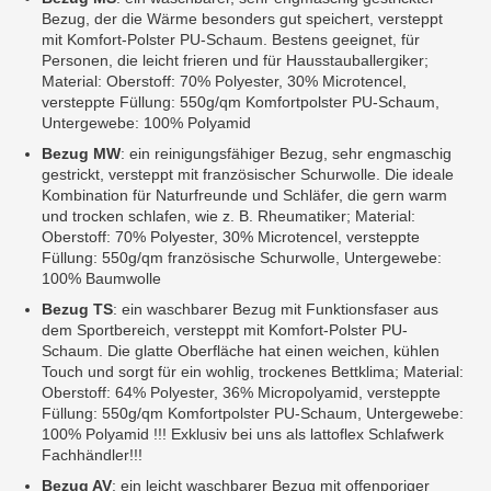
Bezug, der die Wärme besonders gut speichert, versteppt
mit Komfort-Polster PU-Schaum. Bestens geeignet, für
Personen, die leicht frieren und für Hausstauballergiker;
Material: Oberstoff: 70% Polyester, 30% Microtencel,
versteppte Füllung: 550g/qm Komfortpolster PU-Schaum,
Untergewebe: 100% Polyamid
Bezug MW
: ein reinigungsfähiger Bezug, sehr engmaschig
gestrickt, versteppt mit französischer Schurwolle. Die ideale
Kombination für Naturfreunde und Schläfer, die gern warm
und trocken schlafen, wie z. B. Rheumatiker; Material:
Oberstoff: 70% Polyester, 30% Microtencel, versteppte
Füllung: 550g/qm französische Schurwolle, Untergewebe:
100% Baumwolle
Bezug TS
: ein waschbarer Bezug mit Funktionsfaser aus
dem Sportbereich, versteppt mit Komfort-Polster PU-
Schaum. Die glatte Oberfläche hat einen weichen, kühlen
Touch und sorgt für ein wohlig, trockenes Bettklima; Material:
Oberstoff: 64% Polyester, 36% Micropolyamid, versteppte
Füllung: 550g/qm Komfortpolster PU-Schaum, Untergewebe:
100% Polyamid !!! Exklusiv bei uns als lattoflex Schlafwerk
Fachhändler!!!
Bezug AV
: ein leicht waschbarer Bezug mit offenporiger