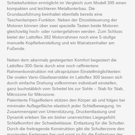
Schiebefunktion ermöglicht im Vergleich zum Modell 395 einen
kompakten und leichteren Metallunterbau. Die
Grundausführung beinhaltet ebenfalls bereits eine
Taschenlampen-Funktion. Neben der Einzelsteuerung der
Motoren können über zwei spezielle Tasten beide Motoren
gleichzeitig hoch- oder runtergefahren werden. Zum Schluss
bietet der Lattoflex 382 Motorrahmen noch eine 5-stufige
manuelle Kopfteilverstellung und ein Matratzenhalter am
Fußende.
Neben dem abermals gesteigerten Komfort begeistert die
Lattoflex-300-Serie durch eine noch raffiniertere
Rahmenkonstruktion mit ultrapräzisen Einstellmöglichkeiten:
Die ovalen Vario-Glasfaserstäbe im Lattoflex 300 lassen sich
durch einfache Drehung vollkommen individuell einstellen,
ganz buchstäblich vom Scheitel bis zur Sohle – Stab für Stab,
Mikrozone für Mikrozone.
Patentierte Flügelfedern stützen den Körper ab und folgen bei
minimaler Auflagefläche elastisch jeder Schlafbewegung. Im
Zusammenspiel von Unterstützung, Druckentlastung und
Dynamik erleben Sie ein bisher unerreichtes Liegegefühl:
Schlafkomfort der Schwebeklasse. Entlastung für die Schulter.
Durch die freitragende Konstruktion gibt die Schulterzone den
maximalen Federweg frei und sorgt so für die Entlastung der