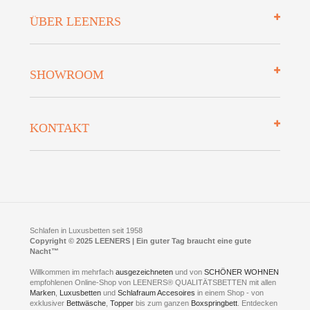
Impressum
ÜBER LEENERS
Zahlungsarten
Mehrwersteuerfrei
Über uns
SHOWROOM
Finanzierung
Auszeichnungen
Datenschutz
Bettenlexikon
So finden Sie uns
Lieferung
KONTAKT
Preisgarantie
Öffnungszeiten
Bestellvorgang
Presse
Click & Collect
AGB
LEENERS® einrichtungen GmbH
Empfehlungen
im Businesspark my41®
Shuttle Service
Widerrufsbelehrung
Feldmühlenstr. 41
Hotels
D- 58099 Hagen
Schlafraumberatung
A1 - Abfahrt 87 | direkt im Gewerbegebiet Lennetal
Kompetenz-Partner
E-Mail an:
welcome
@
leeners.de
Sleep Club
Schlafen in Luxusbetten seit 1958
Jobs
Neuer Showroom für unsere Onlineartikel.
Copyright © 2025 LEENERS | Ein guter Tag braucht eine gute
Fotoalbum
Nacht™
Beratung und Verkauf nur Online.
Hagen
Willkommen im mehrfach
ausgezeichneten
und von
SCHÖNER WOHNEN
Kontakt via:
empfohlenen Online-Shop von LEENERS® QUALITÄTSBETTEN mit allen
WhatsApp
Kontakt
Kontakt via:
Marken
,
Luxusbetten
eMail
und
Schlafraum Accesoires
in einem Shop - von
exklusiver
Bettwäsche
,
Topper
bis zum ganzen
Boxspringbett
. Entdecken