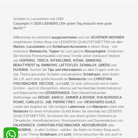
Feldmühlenstr. 41
Hotels
D- 58099 Hagen
Schlafraumberatung
A1 - Abfahrt 87 | direkt im Gewerbegebiet Lennetal
Kompetenz-Partner
E-Mail an:
welcome
@
leeners.de
Sleep Club
Schlafen in Luxusbetten seit 1958
Jobs
Neuer Showroom für unsere Onlineartikel.
Copyright © 2025 LEENERS | Ein guter Tag braucht eine gute
Fotoalbum
Nacht™
Beratung und Verkauf nur Online.
Hagen
Willkommen im mehrfach
ausgezeichneten
und von
SCHÖNER WOHNEN
Kontakt via:
empfohlenen Online-Shop von LEENERS® QUALITÄTSBETTEN mit allen
WhatsApp
Kontakt
Kontakt via:
Marken
,
Luxusbetten
eMail
und
Schlafraum Accesoires
in einem Shop - von
exklusiver
Bettwäsche
,
Topper
bis zum ganzen
Boxspringbett
. Entdecken
Sie höchste Premiumqualität und neue Trends unser exklusiver Marken
mögliche Zeiten für eine Showroom Terminreservierung
wie
VISPRING
,
TRECA
,
INTERLÜBKE
,
RÖWA
,
SIMMONS
,
MO und DI geschlossen
BEAUTYREST by SIMMONS
,
LATTOFLEX
,
DOMALUX
,
QBEDS
und
MI - FR 11 bis 17 Uhr
DUXIANA
. Suchen Sie
Tips und Informationen
zu allen Fragen rund um
SA 11 bis 15 Uhr
das Thema gesundes Schlafen und attraktiver
Schlafraum
, dann finden
Sie z.B. auch eine große Auswahl an
Bettwäsche
von
CHRISTIAN
FISCHBACHER
,
DECODE
, und
LUIZ
, für jede Jahreszeit und in vielen
Größen - auch in Übergrößen, ebenso wie hochwertige Kindermatratzen
und Babysachen bei
LEENERS4KIDS
. Eine Vielzahl bekannter
ONLINEBERATUNG UND TERMIN-
Stoffverlage wie
DEDAR
,
SAHCO
,
ZIMMER & ROHDE
,
NYA NORDISCA
,
ROMO
,
CARLUCCI
,
JAB
,
PIERRE FREY
, oder
DESIGNERS GUILD
,
RESERVIERUNG
rundet das Angebot ab. Die richtigen
Lattenroste
und
Matratzen
sowie eine
Bettdecke
für einen erholsamen Schlaf finden Sie ebenfalls bei LEENERS
+49 (0) 2331 408 11
QUALITÄTSBETTEN. So können Sie aus einem großen Sortiment an
Climadecke, Kamelhaardecken, Rosshaarkissen und Daunendecken von
+49 (0) 1633 688 213
FALKENRECK
,
CHRISTIAN FISCHBACHER
,
MOOSBURGER
oder
TRAUMINA
, - in allen Größen - wählen. Sie finden im Online-Shop auch
alles zum Thema
Schlafraum
und
Licht
. Gerne besuchen Sie uns auch in