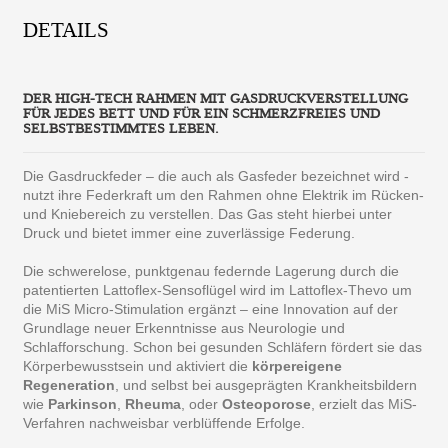
DETAILS
DER HIGH-TECH RAHMEN MIT GASDRUCKVERSTELLUNG
FÜR JEDES BETT UND FÜR EIN SCHMERZFREIES UND
SELBSTBESTIMMTES LEBEN.
Die Gasdruckfeder – die auch als Gasfeder bezeichnet wird -
nutzt ihre Federkraft um den Rahmen ohne Elektrik im Rücken-
und Kniebereich zu verstellen. Das Gas steht hierbei unter
Druck und bietet immer eine zuverlässige Federung.
Die schwerelose, punktgenau federnde Lagerung durch die
patentierten Lattoflex-Sensoflügel wird im Lattoflex-Thevo um
die MiS Micro-Stimulation ergänzt – eine Innovation auf der
Grundlage neuer Erkenntnisse aus Neurologie und
Schlafforschung. Schon bei gesunden Schläfern fördert sie das
Körperbewusstsein und aktiviert die
körpereigene
Regeneration
, und selbst bei ausgeprägten Krankheitsbildern
wie
Parkinson
,
Rheuma
, oder
Osteoporose
, erzielt das MiS-
Verfahren nachweisbar verblüffende Erfolge.