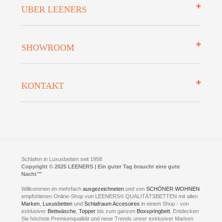
Impressum
ÜBER LEENERS
Zahlungsarten
Mehrwersteuerfrei
Über uns
SHOWROOM
Finanzierung
Auszeichnungen
Datenschutz
Bettenlexikon
So finden Sie uns
Lieferung
KONTAKT
Preisgarantie
Öffnungszeiten
Bestellvorgang
Presse
Click & Collect
AGB
LEENERS® einrichtungen GmbH
Empfehlungen
im Businesspark my41®
Shuttle Service
Widerrufsbelehrung
Feldmühlenstr. 41
Hotels
D- 58099 Hagen
Schlafraumberatung
A1 - Abfahrt 87 | direkt im Gewerbegebiet Lennetal
Kompetenz-Partner
E-Mail an:
welcome
@
leeners.de
Sleep Club
Schlafen in Luxusbetten seit 1958
Jobs
Neuer Showroom für unsere Onlineartikel.
Copyright © 2025 LEENERS | Ein guter Tag braucht eine gute
Fotoalbum
Nacht™
Beratung und Verkauf nur Online.
Hagen
Willkommen im mehrfach
ausgezeichneten
und von
SCHÖNER WOHNEN
Kontakt via:
empfohlenen Online-Shop von LEENERS® QUALITÄTSBETTEN mit allen
WhatsApp
Kontakt
Kontakt via:
Marken
,
Luxusbetten
eMail
und
Schlafraum Accesoires
in einem Shop - von
exklusiver
Bettwäsche
,
Topper
bis zum ganzen
Boxspringbett
. Entdecken
Sie höchste Premiumqualität und neue Trends unser exklusiver Marken