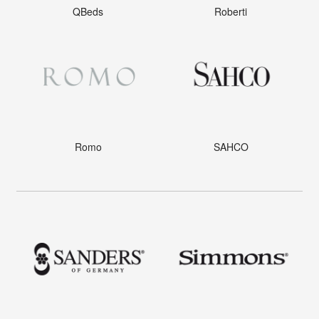
QBeds
Roberti
Romo
SAHCO