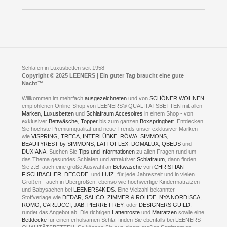
Öffnungszeiten
Bestellvorgang
Presse
Click & Collect
AGB
LEENERS® einrichtungen GmbH
Empfehlungen
im Businesspark my41®
Shuttle Service
Widerrufsbelehrung
Feldmühlenstr. 41
Hotels
D- 58099 Hagen
Schlafraumberatung
A1 - Abfahrt 87 | direkt im Gewerbegebiet Lennetal
Kompetenz-Partner
E-Mail an:
welcome
@
leeners.de
Sleep Club
Schlafen in Luxusbetten seit 1958
Jobs
Neuer Showroom für unsere Onlineartikel.
Copyright © 2025 LEENERS | Ein guter Tag braucht eine gute
Fotoalbum
Nacht™
Beratung und Verkauf nur Online.
Hagen
Willkommen im mehrfach
ausgezeichneten
und von
SCHÖNER WOHNEN
Kontakt via:
empfohlenen Online-Shop von LEENERS® QUALITÄTSBETTEN mit allen
WhatsApp
Kontakt
Kontakt via:
Marken
,
Luxusbetten
eMail
und
Schlafraum Accesoires
in einem Shop - von
exklusiver
Bettwäsche
,
Topper
bis zum ganzen
Boxspringbett
. Entdecken
Sie höchste Premiumqualität und neue Trends unser exklusiver Marken
mögliche Zeiten für eine Showroom Terminreservierung
wie
VISPRING
,
TRECA
,
INTERLÜBKE
,
RÖWA
,
SIMMONS
,
MO und DI geschlossen
BEAUTYREST by SIMMONS
,
LATTOFLEX
,
DOMALUX
,
QBEDS
und
MI - FR 11 bis 17 Uhr
DUXIANA
. Suchen Sie
Tips und Informationen
zu allen Fragen rund um
SA 11 bis 15 Uhr
das Thema gesundes Schlafen und attraktiver
Schlafraum
, dann finden
Sie z.B. auch eine große Auswahl an
Bettwäsche
von
CHRISTIAN
FISCHBACHER
,
DECODE
, und
LUIZ
, für jede Jahreszeit und in vielen
Größen - auch in Übergrößen, ebenso wie hochwertige Kindermatratzen
und Babysachen bei
LEENERS4KIDS
. Eine Vielzahl bekannter
ONLINEBERATUNG UND
Stoffverlage wie
DEDAR
,
SAHCO
,
ZIMMER & ROHDE
,
NYA NORDISCA
,
ROMO
,
CARLUCCI
,
JAB
,
PIERRE FREY
, oder
DESIGNERS GUILD
,
TERMIN- RESERVIERUNG
rundet das Angebot ab. Die richtigen
Lattenroste
und
Matratzen
sowie eine
Bettdecke
für einen erholsamen Schlaf finden Sie ebenfalls bei LEENERS