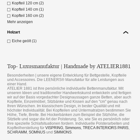
Kopfteil 120 cm (2)
Kopfteil 140 cm (1)
Kopfteil 160 cm (2)
Mehr anzeigen
Holzart
Eiche geölt (1)
Top- Luxusmanufaktur | Handmade by ATELIER1881
Besonderheiten | unsere eigene Entwicklung für Bettgestelle, Kopfteile
und Accessoires. Die LEENERS® Manufaktur für alle Leistungen aus
einer Hand.
ATELIER 1881 ist Ihre persönliche individuelle Bettenmanufaktur. Mit
unseren Ideen und traditioneller Handwerkskunst entwickeln und fertigen
wir auf der Basis vorgedachter Designaussagen ganze Betten, aber auch
Kopfteile, Einzelmöbel, Sitzbänke und Kissen auf den "cm" genau nach
Ihren Wünschen. Im klassischem Design, in bester Qualität und mit
höchster Individualität. Bei Kopfteilen und Untermatratzen bestimmen Sie
Höhe, Tiefe, Breite. Bei Hockerbänken zum Beispiel die Sitzhöhe, die
Sitztiefe und sogar die Art der Polsterung. So, wie Sie es persönlich oder
Ihre spezielle Schlafsituationen fordern. Individuelle Polsterarbeiten und
Kopfteilherstellung für
VISPRING
,
Simmons
,
TRECA INTERIORS PARIS
,
SCHRAMM
,
SOMNUS
und
SIMMONS
.