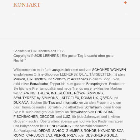
KONTAKT
Preisgarantie
Öffnungszeiten
Bestellvorgang
Presse
Click & Collect
AGB
LEENERS® einrichtungen GmbH
Empfehlungen
im Businesspark my41®
Shuttle Service
Widerrufsbelehrung
Feldmühlenstr. 41
Hotels
D- 58099 Hagen
Schlafraumberatung
A1 - Abfahrt 87 | direkt im Gewerbegebiet Lennetal
Kompetenz-Partner
E-Mail an:
welcome
@
leeners.de
Sleep Club
Schlafen in Luxusbetten seit 1958
Jobs
Neuer Showroom für unsere Onlineartikel.
Copyright © 2025 LEENERS | Ein guter Tag braucht eine gute
Fotoalbum
Nacht™
Beratung und Verkauf nur Online.
Hagen
Willkommen im mehrfach
ausgezeichneten
und von
SCHÖNER WOHNEN
Kontakt via:
empfohlenen Online-Shop von LEENERS® QUALITÄTSBETTEN mit allen
WhatsApp
Kontakt
Kontakt via:
Marken
,
Luxusbetten
eMail
und
Schlafraum Accesoires
in einem Shop - von
exklusiver
Bettwäsche
,
Topper
bis zum ganzen
Boxspringbett
. Entdecken
Sie höchste Premiumqualität und neue Trends unser exklusiver Marken
mögliche Zeiten für eine Showroom Terminreservierung
wie
VISPRING
,
TRECA
,
INTERLÜBKE
,
RÖWA
,
SIMMONS
,
MO und DI geschlossen
BEAUTYREST by SIMMONS
,
LATTOFLEX
,
DOMALUX
,
QBEDS
und
MI - FR 11 bis 17 Uhr
DUXIANA
. Suchen Sie
Tips und Informationen
zu allen Fragen rund um
SA 11 bis 15 Uhr
das Thema gesundes Schlafen und attraktiver
Schlafraum
, dann finden
Sie z.B. auch eine große Auswahl an
Bettwäsche
von
CHRISTIAN
FISCHBACHER
,
DECODE
, und
LUIZ
, für jede Jahreszeit und in vielen
Größen - auch in Übergrößen, ebenso wie hochwertige Kindermatratzen
und Babysachen bei
LEENERS4KIDS
. Eine Vielzahl bekannter
ONLINEBERATUNG UND
Stoffverlage wie
DEDAR
,
SAHCO
,
ZIMMER & ROHDE
,
NYA NORDISCA
,
ROMO
,
CARLUCCI
,
JAB
,
PIERRE FREY
, oder
DESIGNERS GUILD
,
TERMIN- RESERVIERUNG
rundet das Angebot ab. Die richtigen
Lattenroste
und
Matratzen
sowie eine