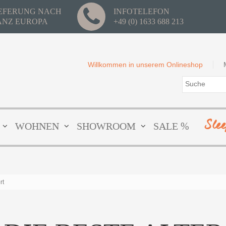
IEFERUNG NACH
INFOTELEFON
ANZ EUROPA
+49 (0) 1633 688 213
Willkommen in unserem Onlineshop
Sle
WOHNEN
SHOWROOM
SALE %
rt