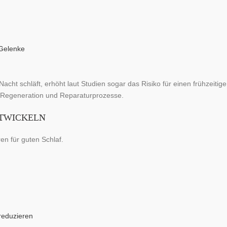
 Gelenke
cht schläft, erhöht laut Studien sogar das Risiko für einen frühzeitig
ür Regeneration und Reparaturprozesse.
NTWICKELN
en für guten Schlaf.
reduzieren