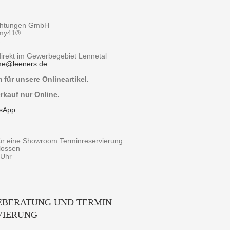
chtungen GmbH
 my41®
1
 direkt im Gewerbegebiet Lennetal
me
@
leeners.de
für unsere Onlineartikel.
rkauf nur Online.
sApp
für eine Showroom Terminreservierung
lossen
 Uhr
EBERATUNG UND TERMIN-
VIERUNG