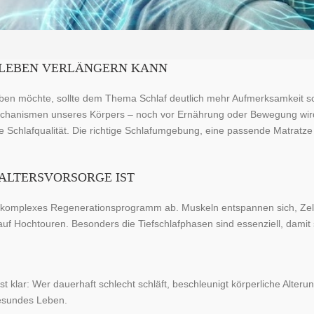
N LEBEN VERLÄNGERN KANN
eiben möchte, sollte dem Thema Schlaf deutlich mehr Aufmerksamkeit s
chanismen unseres Körpers – noch vor Ernährung oder Bewegung wird e
die Schlafqualität. Die richtige Schlafumgebung, eine passende Matratz
ALTERSVORSORGE IST
chkomplexes Regenerationsprogramm ab. Muskeln entspannen sich, Zell
f Hochtouren. Besonders die Tiefschlafphasen sind essenziell, damit s
 klar: Wer dauerhaft schlecht schläft, beschleunigt körperliche Alteru
gesundes Leben.