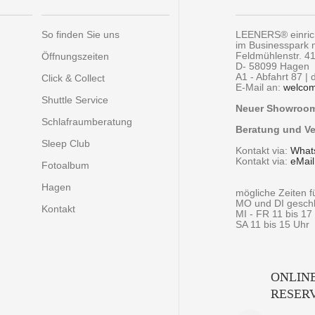
So finden Sie uns
LEENERS® einri
im Businesspark
Feldmühlenstr. 4
Öffnungszeiten
D- 58099 Hagen
A1 - Abfahrt 87 |
Click & Collect
E-Mail an:
welco
Shuttle Service
Neuer Showroom 
Schlafraumberatung
Beratung und Ve
Sleep Club
Kontakt via:
What
Kontakt via:
eMail
Fotoalbum
Hagen
mögliche Zeiten 
MO und DI gesch
Kontakt
MI - FR 11 bis 17
SA 11 bis 15 Uhr
ONLIN
RESER