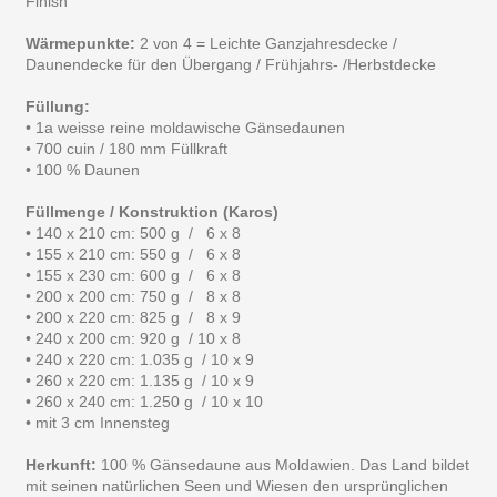
Finish
Wärmepunkte:
2 von 4 = Leichte Ganzjahresdecke /
Daunendecke für den Übergang / Frühjahrs- /Herbstdecke
Füllung:
• 1a weisse reine moldawische Gänsedaunen
• 700 cuin / 180 mm Füllkraft
• 100 % Daunen
Füllmenge / Konstruktion (Karos)
• 140 x 210 cm: 500 g / 6 x 8
• 155 x 210 cm: 550 g / 6 x 8
• 155 x 230 cm: 600 g / 6 x 8
• 200 x 200 cm: 750 g / 8 x 8
• 200 x 220 cm: 825 g / 8 x 9
• 240 x 200 cm: 920 g / 10 x 8
• 240 x 220 cm: 1.035 g / 10 x 9
• 260 x 220 cm: 1.135 g / 10 x 9
• 260 x 240 cm: 1.250 g / 10 x 10
• mit 3 cm Innensteg
Herkunft:
100 % Gänsedaune aus Moldawien. Das Land bildet
mit seinen natürlichen Seen und Wiesen den ursprünglichen