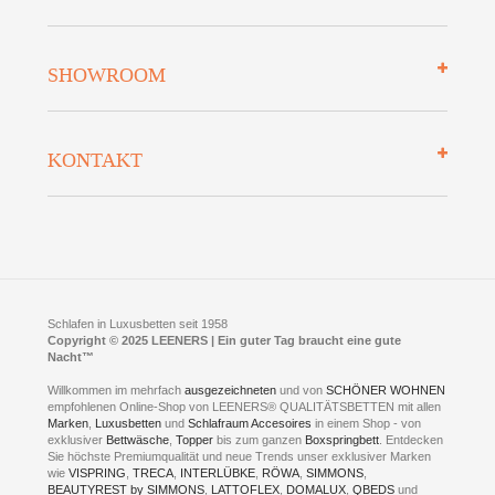
Zahlungsarten
Mehrwersteuerfrei
Über uns
SHOWROOM
Finanzierung
Auszeichnungen
Datenschutz
Bettenlexikon
So finden Sie uns
Lieferung
KONTAKT
Preisgarantie
Öffnungszeiten
Bestellvorgang
Presse
Click & Collect
AGB
LEENERS® einrichtungen GmbH
Empfehlungen
im Businesspark my41®
Shuttle Service
Widerrufsbelehrung
Feldmühlenstr. 41
Hotels
D- 58099 Hagen
Schlafraumberatung
A1 - Abfahrt 87 | direkt im Gewerbegebiet Lennetal
Kompetenz-Partner
E-Mail an:
welcome
@
leeners.de
Sleep Club
Schlafen in Luxusbetten seit 1958
Jobs
Neuer Showroom für unsere Onlineartikel.
Copyright © 2025 LEENERS | Ein guter Tag braucht eine gute
Fotoalbum
Nacht™
Beratung und Verkauf nur Online.
Hagen
Willkommen im mehrfach
ausgezeichneten
und von
SCHÖNER WOHNEN
Kontakt via:
empfohlenen Online-Shop von LEENERS® QUALITÄTSBETTEN mit allen
WhatsApp
Kontakt
Kontakt via:
Marken
,
Luxusbetten
eMail
und
Schlafraum Accesoires
in einem Shop - von
exklusiver
Bettwäsche
,
Topper
bis zum ganzen
Boxspringbett
. Entdecken
Sie höchste Premiumqualität und neue Trends unser exklusiver Marken
mögliche Zeiten für eine Showroom Terminreservierung
wie
VISPRING
,
TRECA
,
INTERLÜBKE
,
RÖWA
,
SIMMONS
,
MO und DI geschlossen
BEAUTYREST by SIMMONS
,
LATTOFLEX
,
DOMALUX
,
QBEDS
und