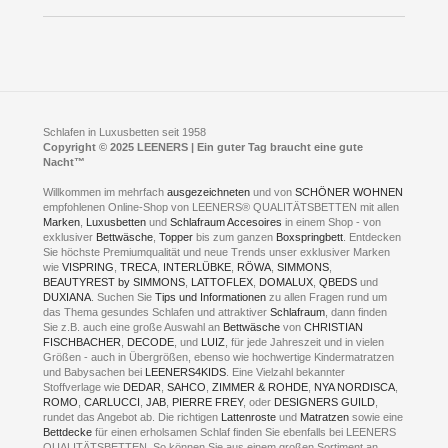
Presse
Click & Collect
AGB
LEENERS® einrichtungen GmbH
Empfehlungen
im Businesspark my41®
Shuttle Service
Widerrufsbelehrung
Feldmühlenstr. 41
Hotels
D- 58099 Hagen
Schlafraumberatung
A1 - Abfahrt 87 | direkt im Gewerbegebiet Lennetal
Kompetenz-Partner
E-Mail an:
welcome
@
leeners.de
Sleep Club
Schlafen in Luxusbetten seit 1958
Jobs
Neuer Showroom für unsere Onlineartikel.
Copyright © 2025 LEENERS | Ein guter Tag braucht eine gute
Fotoalbum
Nacht™
Beratung und Verkauf nur Online.
Hagen
Willkommen im mehrfach
ausgezeichneten
und von
SCHÖNER WOHNEN
Kontakt via:
empfohlenen Online-Shop von LEENERS® QUALITÄTSBETTEN mit allen
WhatsApp
Kontakt
Kontakt via:
Marken
,
Luxusbetten
eMail
und
Schlafraum Accesoires
in einem Shop - von
exklusiver
Bettwäsche
,
Topper
bis zum ganzen
Boxspringbett
. Entdecken
Sie höchste Premiumqualität und neue Trends unser exklusiver Marken
mögliche Zeiten für eine Showroom Terminreservierung
wie
VISPRING
,
TRECA
,
INTERLÜBKE
,
RÖWA
,
SIMMONS
,
MO und DI geschlossen
BEAUTYREST by SIMMONS
,
LATTOFLEX
,
DOMALUX
,
QBEDS
und
MI - FR 11 bis 17 Uhr
DUXIANA
. Suchen Sie
Tips und Informationen
zu allen Fragen rund um
SA 11 bis 15 Uhr
das Thema gesundes Schlafen und attraktiver
Schlafraum
, dann finden
Sie z.B. auch eine große Auswahl an
Bettwäsche
von
CHRISTIAN
FISCHBACHER
,
DECODE
, und
LUIZ
, für jede Jahreszeit und in vielen
Größen - auch in Übergrößen, ebenso wie hochwertige Kindermatratzen
und Babysachen bei
LEENERS4KIDS
. Eine Vielzahl bekannter
ONLINEBERATUNG UND TERMIN-
Stoffverlage wie
DEDAR
,
SAHCO
,
ZIMMER & ROHDE
,
NYA NORDISCA
,
ROMO
,
CARLUCCI
,
JAB
,
PIERRE FREY
, oder
DESIGNERS GUILD
,
RESERVIERUNG
rundet das Angebot ab. Die richtigen
Lattenroste
und
Matratzen
sowie eine
Bettdecke
für einen erholsamen Schlaf finden Sie ebenfalls bei LEENERS
+49 (0) 2331 408 11
QUALITÄTSBETTEN. So können Sie aus einem großen Sortiment an