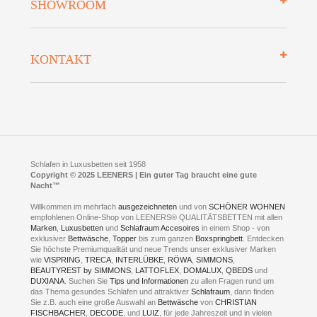
SHOWROOM
Finanzierung
Auszeichnungen
Datenschutz
Bettenlexikon
So finden Sie uns
Lieferung
KONTAKT
Preisgarantie
Öffnungszeiten
Bestellvorgang
Presse
Click & Collect
AGB
LEENERS® einrichtungen GmbH
Empfehlungen
im Businesspark my41®
Shuttle Service
Widerrufsbelehrung
Feldmühlenstr. 41
Hotels
D- 58099 Hagen
Schlafraumberatung
A1 - Abfahrt 87 | direkt im Gewerbegebiet Lennetal
Kompetenz-Partner
E-Mail an:
welcome
@
leeners.de
Sleep Club
Schlafen in Luxusbetten seit 1958
Jobs
Neuer Showroom für unsere Onlineartikel.
Copyright © 2025 LEENERS | Ein guter Tag braucht eine gute
Fotoalbum
Nacht™
Beratung und Verkauf nur Online.
Hagen
Willkommen im mehrfach
ausgezeichneten
und von
SCHÖNER WOHNEN
Kontakt via:
empfohlenen Online-Shop von LEENERS® QUALITÄTSBETTEN mit allen
WhatsApp
Kontakt
Kontakt via:
Marken
,
Luxusbetten
eMail
und
Schlafraum Accesoires
in einem Shop - von
exklusiver
Bettwäsche
,
Topper
bis zum ganzen
Boxspringbett
. Entdecken
Sie höchste Premiumqualität und neue Trends unser exklusiver Marken
mögliche Zeiten für eine Showroom Terminreservierung
wie
VISPRING
,
TRECA
,
INTERLÜBKE
,
RÖWA
,
SIMMONS
,
MO und DI geschlossen
BEAUTYREST by SIMMONS
,
LATTOFLEX
,
DOMALUX
,
QBEDS
und
MI - FR 11 bis 17 Uhr
DUXIANA
. Suchen Sie
Tips und Informationen
zu allen Fragen rund um
SA 11 bis 15 Uhr
das Thema gesundes Schlafen und attraktiver
Schlafraum
, dann finden
Sie z.B. auch eine große Auswahl an
Bettwäsche
von
CHRISTIAN
FISCHBACHER
,
DECODE
, und
LUIZ
, für jede Jahreszeit und in vielen