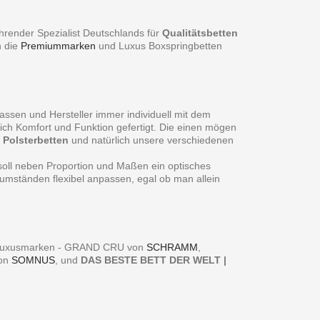
hrender Spezialist Deutschlands für
Qualitätsbetten
n die
Premiummarken
und Luxus Boxspringbetten
assen und Hersteller immer individuell mit dem
ch Komfort und Funktion gefertigt. Die einen mögen
f
Polsterbetten
und natürlich unsere verschiedenen
 soll neben Proportion und Maßen ein optisches
sumständen flexibel anpassen, egal ob man allein
er Luxusmarken - GRAND CRU von
SCHRAMM
,
von
SOMNUS
, und
DAS BESTE BETT DER WELT |