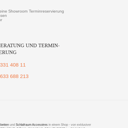
r eine Showroom Terminreservierung
ssen
hr
ERATUNG UND TERMIN-
IERUNG
2331 408 11
1633 688 213
betten
und
Schlafraum Accesoires
in einem Shop - von exklusiver