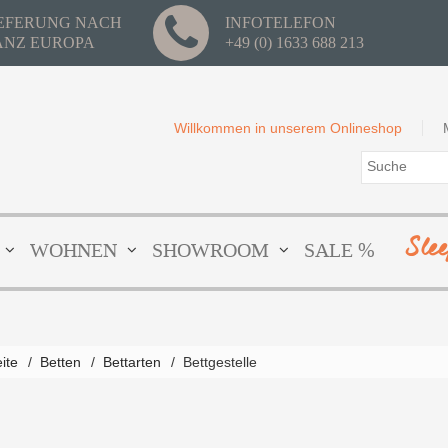
IEFERUNG NACH
INFOTELEFON
ANZ EUROPA
+49 (0) 1633 688 213
Willkommen in unserem Onlineshop
Sle
WOHNEN
SHOWROOM
SALE %
eite
/
Betten
/
Bettarten
/
Bettgestelle