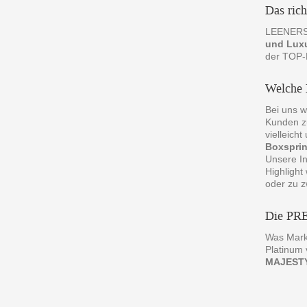
Das ric
LEENERS® 
und Lux
der TOP-H
Welche 
Bei uns w
Kunden zu
vielleich
Boxspri
Unsere In
Highlight
oder zu z
Die P
Was Mark
Platinum
MAJEST