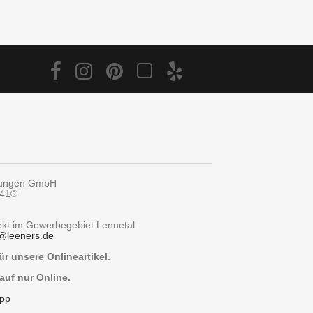
tungen GmbH
y41®
rekt im Gewerbegebiet Lennetal
@
leeners.de
r unsere Onlineartikel.
auf nur Online.
pp