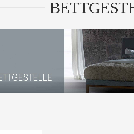
BETTGEST
in Bett das sich dem
chen anpasst und ni...
UM PRODUKT