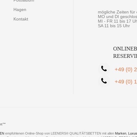
Fotoalbum
Hagen
mögliche Zeiten fü
MO und DI geschlo
Kontakt
MI - FR 11 bis 17 U
SA 11 bis 15 Uhr
ONLINEB
RESERV
+49 (0) 
+49 (0) 
cht™
EN
empfohlenen Online-Shop von LEENERS® QUALITÄTSBETTEN mit allen
Marken
,
Luxus