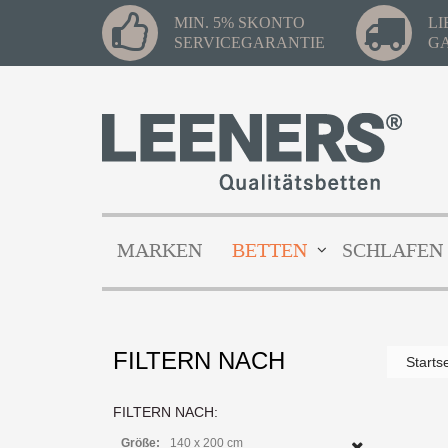
MIN. 5% SKONTO
L
SERVICEGARANTIE
G
MARKEN
BETTEN
SCHLAFEN
FILTERN NACH
Starts
FILTERN NACH:
Größe:
140 x 200 cm