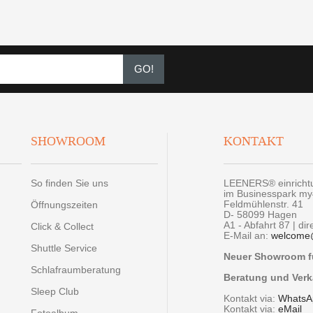
GO!
SHOWROOM
KONTAKT
So finden Sie uns
LEENERS® einrich
im Businesspark m
Feldmühlenstr. 41
Öffnungszeiten
D- 58099 Hagen
A1 - Abfahrt 87 | di
Click & Collect
E-Mail an:
welcome
Shuttle Service
Neuer Showroom fü
Schlafraumberatung
Beratung und Verk
Sleep Club
Kontakt via:
WhatsA
Kontakt via:
eMail