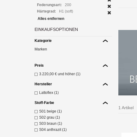
Federungsart:
200
Härtegrad:
H1 (soft)
E
Mens
Alles entfernen
Z
EINKAUFSOPTIONEN
Kategorie
Marken
Preis
3.220,00 €
und höher (1)
Hersteller
Lattoflex (1)
Stoff-Farbe
1 Artikel
S01 beige (1)
S02 grau (1)
S03 braun (1)
S04 anthrazit (1)