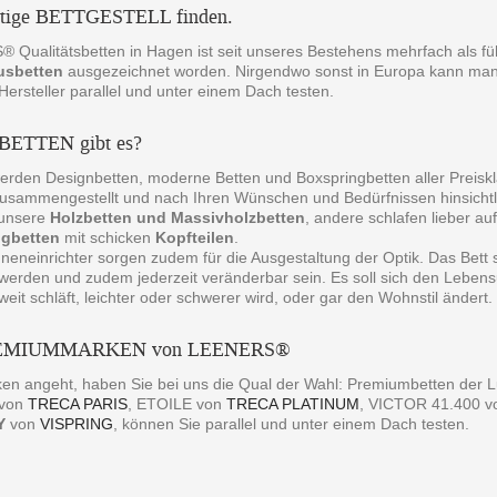
htige BETTGESTELL finden.
Qualitätsbetten in Hagen ist seit unseres Bestehens mehrfach als fü
usbetten
ausgezeichnet worden. Nirgendwo sonst in Europa kann ma
ersteller parallel und unter einem Dach testen.
BETTEN gibt es?
erden Designbetten, moderne Betten und Boxspringbetten aller Preiskl
sammengestellt und nach Ihren Wünschen und Bedürfnissen hinsichtli
t unsere
Holzbetten und Massivholzbetten
, andere schlafen lieber au
ngbetten
mit schicken
Kopfteilen
.
neneinrichter sorgen zudem für die Ausgestaltung der Optik. Das Bett
 werden und zudem jederzeit veränderbar sein. Es soll sich den Leben
weit schläft, leichter oder schwerer wird, oder gar den Wohnstil ändert.
REMIUMMARKEN von LEENERS®
en angeht, haben Sie bei uns die Qual der Wahl: Premiumbetten d
 von
TRECA PARIS
, ETOILE von
TRECA PLATINUM
, VICTOR 41.400 
Y
von
VISPRING
, können Sie parallel und unter einem Dach testen.