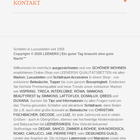
KONTAKT
Preisgarantie
Öffnungszeiten
Bestellvorgang
Presse
Click & Collect
AGB
LEENERS® einrichtungen GmbH
Empfehlungen
im Businesspark my41®
Shuttle Service
Widerrufsbelehrung
Feldmühlenstr. 41
Hotels
D- 58099 Hagen
Schlafraumberatung
A1 - Abfahrt 87 | direkt im Gewerbegebiet Lennetal
Kompetenz-Partner
E-Mail an:
welcome
@
leeners.de
Sleep Club
Schlafen in Luxusbetten seit 1958
Jobs
Neuer Showroom für unsere Onlineartikel.
Copyright © 2025 LEENERS | Ein guter Tag braucht eine gute
Fotoalbum
Nacht™
Beratung und Verkauf nur Online.
Hagen
Willkommen im mehrfach
ausgezeichneten
und von
SCHÖNER WOHNEN
Kontakt via:
empfohlenen Online-Shop von LEENERS® QUALITÄTSBETTEN mit allen
WhatsApp
Kontakt
Kontakt via:
Marken
,
Luxusbetten
eMail
und
Schlafraum Accesoires
in einem Shop - von
exklusiver
Bettwäsche
,
Topper
bis zum ganzen
Boxspringbett
. Entdecken
Sie höchste Premiumqualität und neue Trends unser exklusiver Marken
mögliche Zeiten für eine Showroom Terminreservierung
wie
VISPRING
,
TRECA
,
INTERLÜBKE
,
RÖWA
,
SIMMONS
,
MO und DI geschlossen
BEAUTYREST by SIMMONS
,
LATTOFLEX
,
DOMALUX
,
QBEDS
und
MI - FR 11 bis 17 Uhr
DUXIANA
. Suchen Sie
Tips und Informationen
zu allen Fragen rund um
SA 11 bis 15 Uhr
das Thema gesundes Schlafen und attraktiver
Schlafraum
, dann finden
Sie z.B. auch eine große Auswahl an
Bettwäsche
von
CHRISTIAN
FISCHBACHER
,
DECODE
, und
LUIZ
, für jede Jahreszeit und in vielen
Größen - auch in Übergrößen, ebenso wie hochwertige Kindermatratzen
und Babysachen bei
LEENERS4KIDS
. Eine Vielzahl bekannter
ONLINEBERATUNG UND
Stoffverlage wie
DEDAR
,
SAHCO
,
ZIMMER & ROHDE
,
NYA NORDISCA
,
ROMO
,
CARLUCCI
,
JAB
,
PIERRE FREY
, oder
DESIGNERS GUILD
,
TERMIN- RESERVIERUNG
rundet das Angebot ab. Die richtigen
Lattenroste
und
Matratzen
sowie eine