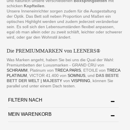
und natürlich unsere verschiedenen
Boxspringbetten
mit
schicken
Kopfteilen
.
Unsere Inneneinrichter sorgen zudem für die Ausgestaltung
der Optik. Das Bett soll neben Proportion und Maßen ein
optisches Highlight werden und zudem jederzeit veränderbar
sein. Es soll sich den Lebensumständen flexibel anpassen,
egal ob man allein oder zu zweit schläft, leichter oder schwerer
wird, oder gar den Wohnstil ändert.
Die PREMIUMMARKEN von LEENERS®
Was Marken angeht, haben Sie bei uns die Qual der Wahl:
Premiumbetten der Luxusmarken - GRAND CRU von
SCHRAMM
, Platinum von
TRECA PARIS
, ETOILE von
TRECA
PLATINUM
, VICTOR 41.400 von
SOMNUS
, und
DAS BESTE
BETT DER WELT | MAJESTY
von
VISPRING
, können Sie
parallel und unter einem Dach testen.
FILTERN NACH
MEIN WARENKORB