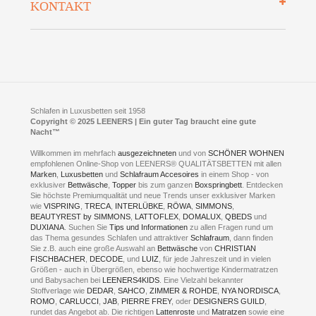
KONTAKT
Preisgarantie
Öffnungszeiten
Bestellvorgang
Presse
Click & Collect
AGB
LEENERS® einrichtungen GmbH
Empfehlungen
im Businesspark my41®
Shuttle Service
Widerrufsbelehrung
Feldmühlenstr. 41
Hotels
D- 58099 Hagen
Schlafraumberatung
A1 - Abfahrt 87 | direkt im Gewerbegebiet Lennetal
Kompetenz-Partner
E-Mail an:
welcome
@
leeners.de
Sleep Club
Schlafen in Luxusbetten seit 1958
Jobs
Neuer Showroom für unsere Onlineartikel.
Copyright © 2025 LEENERS | Ein guter Tag braucht eine gute
Fotoalbum
Nacht™
Beratung und Verkauf nur Online.
Hagen
Willkommen im mehrfach
ausgezeichneten
und von
SCHÖNER WOHNEN
Kontakt via:
empfohlenen Online-Shop von LEENERS® QUALITÄTSBETTEN mit allen
WhatsApp
Kontakt
Kontakt via:
Marken
,
Luxusbetten
eMail
und
Schlafraum Accesoires
in einem Shop - von
exklusiver
Bettwäsche
,
Topper
bis zum ganzen
Boxspringbett
. Entdecken
Sie höchste Premiumqualität und neue Trends unser exklusiver Marken
mögliche Zeiten für eine Showroom Terminreservierung
wie
VISPRING
,
TRECA
,
INTERLÜBKE
,
RÖWA
,
SIMMONS
,
MO und DI geschlossen
BEAUTYREST by SIMMONS
,
LATTOFLEX
,
DOMALUX
,
QBEDS
und
MI - FR 11 bis 17 Uhr
DUXIANA
. Suchen Sie
Tips und Informationen
zu allen Fragen rund um
SA 11 bis 15 Uhr
das Thema gesundes Schlafen und attraktiver
Schlafraum
, dann finden
Sie z.B. auch eine große Auswahl an
Bettwäsche
von
CHRISTIAN
FISCHBACHER
,
DECODE
, und
LUIZ
, für jede Jahreszeit und in vielen
Größen - auch in Übergrößen, ebenso wie hochwertige Kindermatratzen
und Babysachen bei
LEENERS4KIDS
. Eine Vielzahl bekannter
ONLINEBERATUNG UND
Stoffverlage wie
DEDAR
,
SAHCO
,
ZIMMER & ROHDE
,
NYA NORDISCA
,
ROMO
,
CARLUCCI
,
JAB
,
PIERRE FREY
, oder
DESIGNERS GUILD
,
TERMIN- RESERVIERUNG
rundet das Angebot ab. Die richtigen
Lattenroste
und
Matratzen
sowie eine