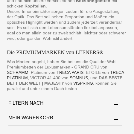
und natürlich unsere verschiedenen
Boxspringbetten
mit
schicken
Kopfteilen
.
Unsere Inneneinrichter sorgen zudem für die Ausgestaltung
der Optik. Das Bett soll neben Proportion und Maßen ein
optisches Highlight werden und zudem jederzeit veränderbar
sein. Es soll sich den Lebensumständen flexibel anpassen,
egal ob man allein oder zu zweit schläft, leichter oder schwerer
wird, oder gar den Wohnstil ändert.
Die PREMIUMMARKEN von LEENERS®
Was Marken angeht, haben Sie bei uns die Qual der Wahl:
Premiumbetten der Luxusmarken - GRAND CRU von
SCHRAMM
, Platinum von
TRECA PARIS
, ETOILE von
TRECA
PLATINUM
, VICTOR 41.400 von
SOMNUS
, und
DAS BESTE
BETT DER WELT | MAJESTY
von
VISPRING
, können Sie
parallel und unter einem Dach testen.
FILTERN NACH
MEIN WARENKORB