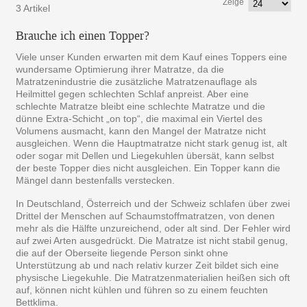
Zeige
3 Artikel
Brauche ich einen Topper?
Viele unser Kunden erwarten mit dem Kauf eines Toppers eine
wundersame Optimierung ihrer Matratze, da die
Matratzenindustrie die zusätzliche Matratzenauflage als
Heilmittel gegen schlechten Schlaf anpreist. Aber eine
schlechte Matratze bleibt eine schlechte Matratze und die
dünne Extra-Schicht „on top“, die maximal ein Viertel des
Volumens ausmacht, kann den Mangel der Matratze nicht
ausgleichen. Wenn die Hauptmatratze nicht stark genug ist, alt
oder sogar mit Dellen und Liegekuhlen übersät, kann selbst
der beste Topper dies nicht ausgleichen. Ein Topper kann die
Mängel dann bestenfalls verstecken.
In Deutschland, Österreich und der Schweiz schlafen über zwei
Drittel der Menschen auf Schaumstoffmatratzen, von denen
mehr als die Hälfte unzureichend, oder alt sind. Der Fehler wird
auf zwei Arten ausgedrückt. Die Matratze ist nicht stabil genug,
die auf der Oberseite liegende Person sinkt ohne
Unterstützung ab und nach relativ kurzer Zeit bildet sich eine
physische Liegekuhle. Die Matratzenmaterialien heißen sich oft
auf, können nicht kühlen und führen so zu einem feuchten
Bettklima.