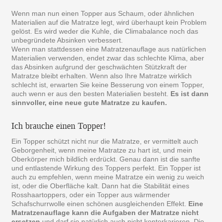
Wenn man nun einen Topper aus Schaum, oder ähnlichen
Materialien auf die Matratze legt, wird überhaupt kein Problem
gelöst. Es wird weder die Kuhle, die Climabalance noch das
unbegründete Absinken verbessert.
Wenn man stattdessen eine Matratzenauflage aus natürlichen
Materialien verwenden, endet zwar das schlechte Klima, aber
das Absinken aufgrund der geschwächten Stützkraft der
Matratze bleibt erhalten. Wenn also Ihre Matratze wirklich
schlecht ist, erwarten Sie keine Besserung von einem Topper,
auch wenn er aus den besten Materialien besteht.
Es ist dann
sinnvoller, eine neue gute Matratze zu kaufen.
Ich brauche einen Topper!
Ein Topper schützt nicht nur die Matratze, er vermittelt auch
Geborgenheit, wenn meine Matratze zu hart ist, und mein
Oberkörper mich bildlich erdrückt. Genau dann ist die sanfte
und entlastende Wirkung des Toppers perfekt. Ein Topper ist
auch zu empfehlen, wenn meine Matratze ein wenig zu weich
ist, oder die Oberfläche kalt. Dann hat die Stabilität eines
Rosshaartoppers, oder ein Topper aus wärmender
Schafschurrwolle einen schönen ausgleichenden Effekt.
Eine
Matratzenauflage kann die Aufgaben der Matratze nicht
ersetzen
und darf sie natürlich auch nicht konterkarieren. Die