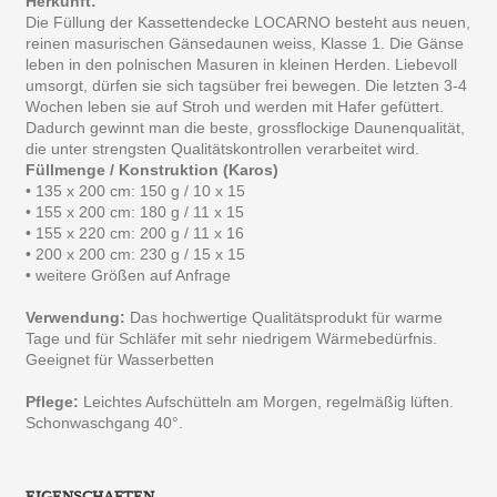
Herkunft:
Die Füllung der Kassettendecke LOCARNO besteht aus neuen,
reinen masurischen Gänsedaunen weiss, Klasse 1. Die Gänse
leben in den polnischen Masuren in kleinen Herden. Liebevoll
umsorgt, dürfen sie sich tagsüber frei bewegen. Die letzten 3-4
Wochen leben sie auf Stroh und werden mit Hafer gefüttert.
Dadurch gewinnt man die beste, grossflockige Daunenqualität,
die unter strengsten Qualitätskontrollen verarbeitet wird.
Füllmenge / Konstruktion (Karos)
• 135 x 200 cm: 150 g / 10 x 15
• 155 x 200 cm: 180 g / 11 x 15
• 155 x 220 cm: 200 g / 11 x 16
• 200 x 200 cm: 230 g / 15 x 15
• weitere Größen auf Anfrage
Verwendung:
Das hochwertige Qualitätsprodukt für warme
Tage und für Schläfer mit sehr niedrigem Wärmebedürfnis.
Geeignet für Wasserbetten
Pflege:
Leichtes Aufschütteln am Morgen, regelmäßig lüften.
Schonwaschgang 40°.
EIGENSCHAFTEN