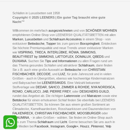
D- 58099 Hagen
Schlafraumberatung
A1 - Abfahrt 87 | direkt im Gewerbegebiet Lennetal
Kompetenz-Partner
E-Mail an:
welcome
@
leeners.de
Sleep Club
Schlafen in Luxusbetten seit 1958
Jobs
Neuer Showroom für unsere Onlineartikel.
Copyright © 2025 LEENERS | Ein guter Tag braucht eine gute
Fotoalbum
Nacht™
Beratung und Verkauf nur Online.
Hagen
Willkommen im mehrfach
ausgezeichneten
und von
SCHÖNER WOHNEN
Kontakt via:
empfohlenen Online-Shop von LEENERS® QUALITÄTSBETTEN mit allen
WhatsApp
Kontakt
Kontakt via:
Marken
,
Luxusbetten
eMail
und
Schlafraum Accesoires
in einem Shop - von
exklusiver
Bettwäsche
,
Topper
bis zum ganzen
Boxspringbett
. Entdecken
Sie höchste Premiumqualität und neue Trends unser exklusiver Marken
mögliche Zeiten für eine Showroom Terminreservierung
wie
VISPRING
,
TRECA
,
INTERLÜBKE
,
RÖWA
,
SIMMONS
,
MO und DI geschlossen
BEAUTYREST by SIMMONS
,
LATTOFLEX
,
DOMALUX
,
QBEDS
und
MI - FR 11 bis 17 Uhr
DUXIANA
. Suchen Sie
Tips und Informationen
zu allen Fragen rund um
SA 11 bis 15 Uhr
das Thema gesundes Schlafen und attraktiver
Schlafraum
, dann finden
Sie z.B. auch eine große Auswahl an
Bettwäsche
von
CHRISTIAN
FISCHBACHER
,
DECODE
, und
LUIZ
, für jede Jahreszeit und in vielen
Größen - auch in Übergrößen, ebenso wie hochwertige Kindermatratzen
und Babysachen bei
LEENERS4KIDS
. Eine Vielzahl bekannter
ONLINEBERATUNG UND TERMIN-
Stoffverlage wie
DEDAR
,
SAHCO
,
ZIMMER & ROHDE
,
NYA NORDISCA
,
ROMO
,
CARLUCCI
,
JAB
,
PIERRE FREY
, oder
DESIGNERS GUILD
,
RESERVIERUNG
rundet das Angebot ab. Die richtigen
Lattenroste
und
Matratzen
sowie eine
Bettdecke
für einen erholsamen Schlaf finden Sie ebenfalls bei LEENERS
+49 (0) 2331 408 11
QUALITÄTSBETTEN. So können Sie aus einem großen Sortiment an
Climadecke, Kamelhaardecken, Rosshaarkissen und Daunendecken von
+49 (0) 1633 688 213
FALKENRECK
,
CHRISTIAN FISCHBACHER
,
MOOSBURGER
oder
TRAUMINA
, - in allen Größen - wählen. Sie finden im Online-Shop auch
alles zum Thema
Schlafraum
und
Licht
. Gerne besuchen Sie uns auch in
den Medien bei
Facebook
,
Instagram
,
Google+
,
Houzz
,
Pinterest
,
Yelp