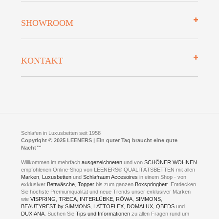
Mehrwersteuerfrei
Über uns
SHOWROOM
Finanzierung
Auszeichnungen
Datenschutz
Bettenlexikon
So finden Sie uns
Lieferung
KONTAKT
Preisgarantie
Öffnungszeiten
Bestellvorgang
Presse
Click & Collect
AGB
LEENERS® einrichtungen GmbH
Empfehlungen
im Businesspark my41®
Shuttle Service
Widerrufsbelehrung
Feldmühlenstr. 41
Hotels
D- 58099 Hagen
Schlafraumberatung
A1 - Abfahrt 87 | direkt im Gewerbegebiet Lennetal
Kompetenz-Partner
E-Mail an:
welcome
@
leeners.de
Sleep Club
Schlafen in Luxusbetten seit 1958
Jobs
Neuer Showroom für unsere Onlineartikel.
Copyright © 2025 LEENERS | Ein guter Tag braucht eine gute
Fotoalbum
Nacht™
Beratung und Verkauf nur Online.
Hagen
Willkommen im mehrfach
ausgezeichneten
und von
SCHÖNER WOHNEN
Kontakt via:
empfohlenen Online-Shop von LEENERS® QUALITÄTSBETTEN mit allen
WhatsApp
Kontakt
Kontakt via:
Marken
,
Luxusbetten
eMail
und
Schlafraum Accesoires
in einem Shop - von
exklusiver
Bettwäsche
,
Topper
bis zum ganzen
Boxspringbett
. Entdecken
Sie höchste Premiumqualität und neue Trends unser exklusiver Marken
mögliche Zeiten für eine Showroom Terminreservierung
wie
VISPRING
,
TRECA
,
INTERLÜBKE
,
RÖWA
,
SIMMONS
,
MO und DI geschlossen
BEAUTYREST by SIMMONS
,
LATTOFLEX
,
DOMALUX
,
QBEDS
und
MI - FR 11 bis 17 Uhr
DUXIANA
. Suchen Sie
Tips und Informationen
zu allen Fragen rund um