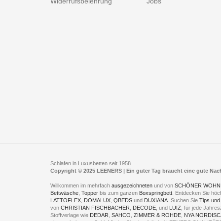
Widerrufsbelehrung
Jobs
Schlafen in Luxusbetten seit 1958
Copyright © 2025 LEENERS | Ein guter Tag braucht eine gute Na
Willkommen im mehrfach
ausgezeichneten
und von
SCHÖNER WOHN
Bettwäsche
,
Topper
bis zum ganzen
Boxspringbett
. Entdecken Sie höc
LATTOFLEX
,
DOMALUX
,
QBEDS
und
DUXIANA
. Suchen Sie
Tips und
von
CHRISTIAN FISCHBACHER
,
DECODE
, und
LUIZ
, für jede Jahr
Stoffverlage wie
DEDAR
,
SAHCO
,
ZIMMER & ROHDE
,
NYA NORDISC