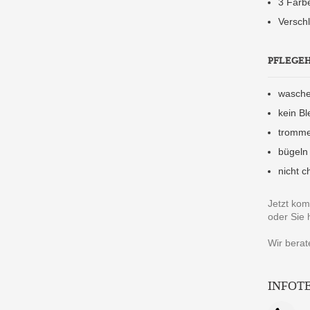
3 Farbe
Verschl
PFLEGE
wasche
kein Bl
tromme
bügeln
nicht c
Jetzt kom
oder Sie 
Wir berat
INFOT