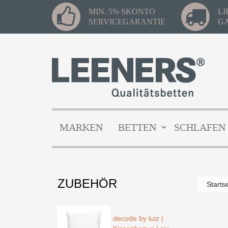
MIN. 5% SKONTO
L
SERVICEGARANTIE
G
MARKEN
BETTEN
SCHLAFEN
ZUBEHÖR
Starts
decode by luiz |