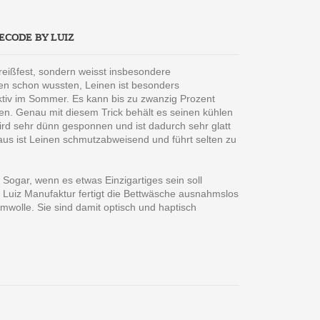
ECODE BY LUIZ
d reißfest, sondern weisst insbesondere
ren schon wussten, Leinen ist besonders
aktiv im Sommer. Es kann bis zu zwanzig Prozent
en. Genau mit diesem Trick behält es seinen kühlen
ird sehr dünn gesponnen und ist dadurch sehr glatt
inaus ist Leinen schmutzabweisend und führt selten zu
Sogar, wenn es etwas Einzigartiges sein soll
e Luiz Manufaktur fertigt die Bettwäsche ausnahmslos
olle. Sie sind damit optisch und haptisch