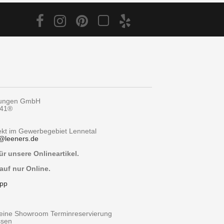
tungen GmbH
y41®
rekt im Gewerbegebiet Lennetal
@
leeners.de
r unsere Onlineartikel.
auf nur Online.
pp
r eine Showroom Terminreservierung
ssen