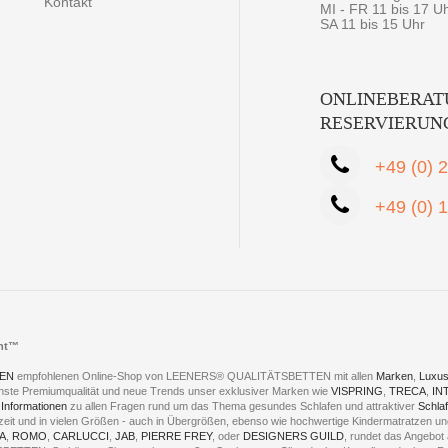
Kontakt
MI - FR 11 bis 17 U
SA 11 bis 15 Uhr
ONLINEBERAT
RESERVIERUN
+49 (0) 
+49 (0) 
cht™
EN
empfohlenen Online-Shop von LEENERS® QUALITÄTSBETTEN mit allen
Marken
,
Luxus
hste Premiumqualität und neue Trends unser exklusiver Marken wie
VISPRING
,
TRECA
,
IN
 Informationen
zu allen Fragen rund um das Thema gesundes Schlafen und attraktiver
Schla
eszeit und in vielen Größen - auch in Übergrößen, ebenso wie hochwertige Kindermatratzen 
A
,
ROMO
,
CARLUCCI
,
JAB
,
PIERRE FREY
, oder
DESIGNERS GUILD
, rundet das Angebot 