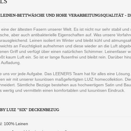
ILS
 LEINEN-BETTWÄSCHE UND HOHE VERARBEITUNGSQUALITÄT - D
t eine der ältesten Fasern unserer Welt. Es ist nicht nur sehr stabil un
gische, aber auch antibakterielle Eigenschaften auf. Was unsere Vorfah
rausgleichend. Leinen isoliert im Winter und bleibt kühl und atmungs
wichts an Feuchtigkeit aufnehmen und diese wieder an die Luft abgeb
enen Griff und verfügt über einen natürlichen Schimmer. Leinenfaser w
eßt kaum Luft ein. So ist er lange flusenfrei und bleibt rein. Darüber h
r Aufladung.
ie uns vor jede Aufgabe. Das LEENERS Team hat für alles eine Lösung. 
en wir mit unserer luxuriösen maßgefertigten LUIZ homecollektion. Di
eidert. Sämtliche Bezüge bestehen aus hochwertigem Satin und Baumw
 wertig und vermitteln einen komfortablen und luxuriösen Eindruck.
BY LUIZ "SIX" DECKENBEZUG
al: 100% Leinen