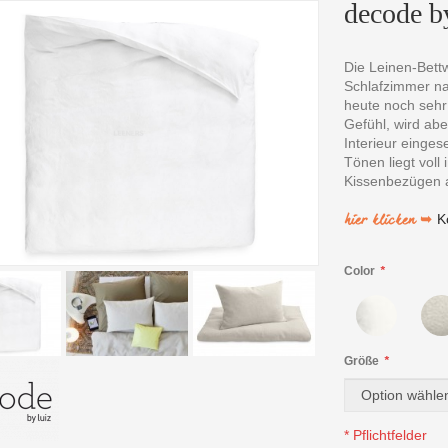
decode by
Die Leinen-Bettw
Schlafzimmer nat
heute noch sehr 
Gefühl, wird ab
Interieur einges
Tönen liegt voll
Kissenbezügen a
hier klicken ➥
K
Color
*
Größe
*
* Pflichtfelder