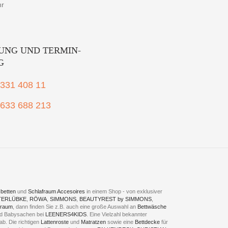
hr
UNG UND TERMIN-
G
2331 408 11
1633 688 213
betten
und
Schlafraum Accesoires
in einem Shop - von exklusiver
TERLÜBKE
,
RÖWA
,
SIMMONS
,
BEAUTYREST by SIMMONS
,
fraum
, dann finden Sie z.B. auch eine große Auswahl an
Bettwäsche
und Babysachen bei
LEENERS4KIDS
. Eine Vielzahl bekannter
ab. Die richtigen
Lattenroste
und
Matratzen
sowie eine
Bettdecke
für