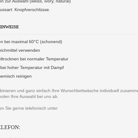
n zur Auswahl (weiss, ivory, natural)
ussart: Knopfverschlüsse.
HINWEISE
n bei maximal 60°C (schonend)
eichmittel verwenden
ltrocknen bei normaler Temperatur
 bei hoher Temperatur mit Dampf
hemisch reinigen
binieren und ganz einfach Ihre Wunschbettwäsche individuell zusammens
holen Ihre Auswahl bei uns ab.
en Sie gerne telefonisch unter
ELEFON: