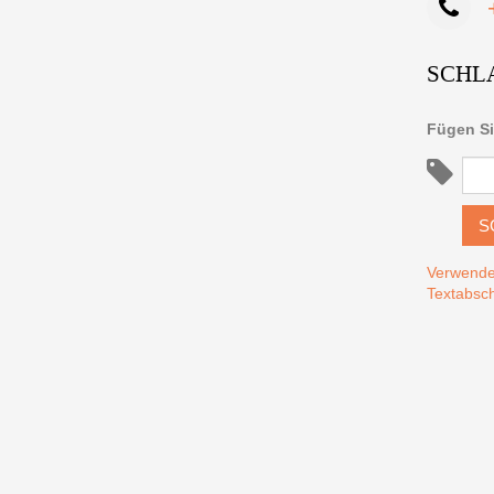
SCHL
Fügen Si
S
Verwende
Textabsch