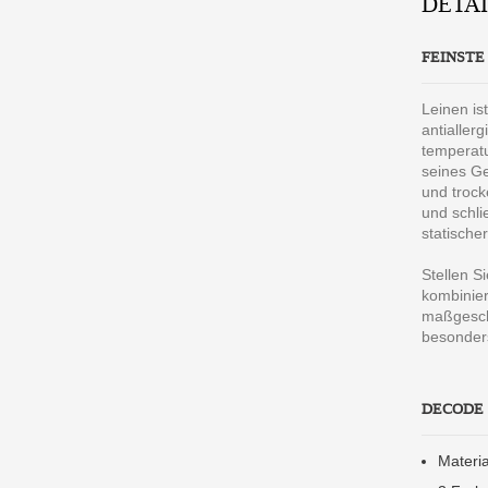
DETA
FEINSTE
Leinen is
antialler
temperatu
seines Ge
und trock
und schli
statische
Stellen S
kombinier
maßgeschn
besonders
DECODE 
Materi