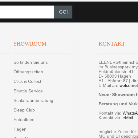
GO!
SHOWROOM
KONTAKT
So finden Sie uns
LEENERS® einrich
im Businesspark m
Feldmühlenstr. 41
Öffnungszeiten
D- 58099 Hagen
A1 - Abfahrt 87 | di
Click & Collect
E-Mail an:
welcome
Shuttle Service
Neuer Showroom fü
Schlafraumberatung
Beratung und Verk
Sleep Club
Kontakt via:
WhatsA
Kontakt via:
eMail
Fotoalbum
Hagen
mögliche Zeiten fü
MO und DI geschlo