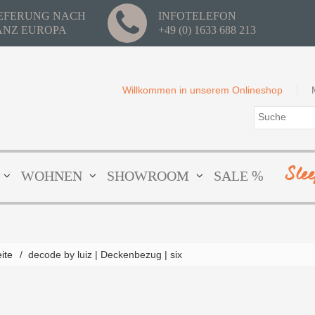
IEFERUNG NACH
INFOTELEFON
ANZ EUROPA
+49 (0) 1633 688 213
Willkommen in unserem Onlineshop
Sle
WOHNEN
SHOWROOM
SALE %
eite
/
decode by luiz | Deckenbezug | six