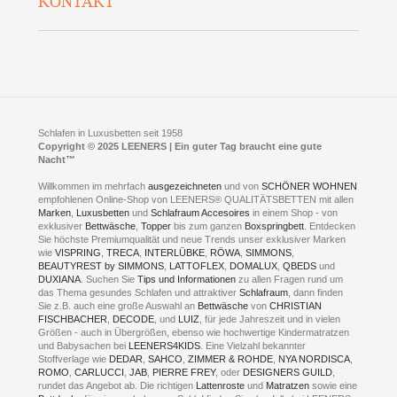
KONTAKT
Preisgarantie
Öffnungszeiten
Bestellvorgang
Presse
Click & Collect
AGB
LEENERS® einrichtungen GmbH
Empfehlungen
im Businesspark my41®
Shuttle Service
Widerrufsbelehrung
Feldmühlenstr. 41
Hotels
D- 58099 Hagen
Schlafraumberatung
A1 - Abfahrt 87 | direkt im Gewerbegebiet Lennetal
Kompetenz-Partner
E-Mail an:
welcome
@
leeners.de
Sleep Club
Schlafen in Luxusbetten seit 1958
Jobs
Neuer Showroom für unsere Onlineartikel.
Copyright © 2025 LEENERS | Ein guter Tag braucht eine gute
Fotoalbum
Nacht™
Beratung und Verkauf nur Online.
Hagen
Willkommen im mehrfach
ausgezeichneten
und von
SCHÖNER WOHNEN
Kontakt via:
empfohlenen Online-Shop von LEENERS® QUALITÄTSBETTEN mit allen
WhatsApp
Kontakt
Kontakt via:
Marken
,
Luxusbetten
eMail
und
Schlafraum Accesoires
in einem Shop - von
exklusiver
Bettwäsche
,
Topper
bis zum ganzen
Boxspringbett
. Entdecken
Sie höchste Premiumqualität und neue Trends unser exklusiver Marken
mögliche Zeiten für eine Showroom Terminreservierung
wie
VISPRING
,
TRECA
,
INTERLÜBKE
,
RÖWA
,
SIMMONS
,
MO und DI geschlossen
BEAUTYREST by SIMMONS
,
LATTOFLEX
,
DOMALUX
,
QBEDS
und
MI - FR 11 bis 17 Uhr
DUXIANA
. Suchen Sie
Tips und Informationen
zu allen Fragen rund um
SA 11 bis 15 Uhr
das Thema gesundes Schlafen und attraktiver
Schlafraum
, dann finden
Sie z.B. auch eine große Auswahl an
Bettwäsche
von
CHRISTIAN
FISCHBACHER
,
DECODE
, und
LUIZ
, für jede Jahreszeit und in vielen
Größen - auch in Übergrößen, ebenso wie hochwertige Kindermatratzen
und Babysachen bei
LEENERS4KIDS
. Eine Vielzahl bekannter
ONLINEBERATUNG UND TERMIN-
Stoffverlage wie
DEDAR
,
SAHCO
,
ZIMMER & ROHDE
,
NYA NORDISCA
,
ROMO
,
CARLUCCI
,
JAB
,
PIERRE FREY
, oder
DESIGNERS GUILD
,
RESERVIERUNG
rundet das Angebot ab. Die richtigen
Lattenroste
und
Matratzen
sowie eine