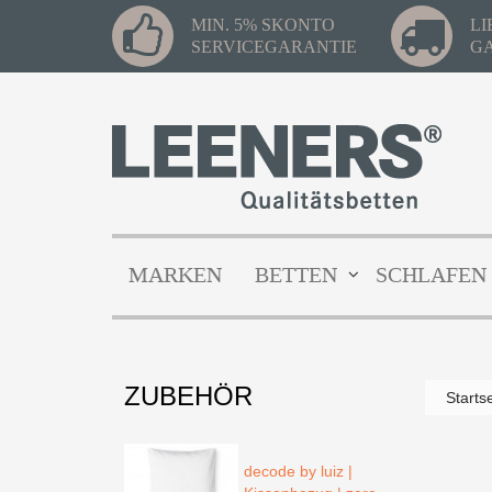
MIN. 5% SKONTO
L
SERVICEGARANTIE
G
MARKEN
BETTEN
SCHLAFEN
ZUBEHÖR
Starts
decode by luiz |