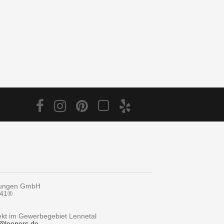
tungen GmbH
y41®
rekt im Gewerbegebiet Lennetal
@
leeners.de