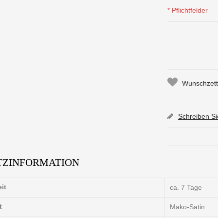
* Pflichtfelder
Wunschzette
Schreiben S
TZINFORMATION
eit
ca. 7 Tage
t
Mako-Satin