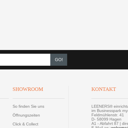
GO!
SHOWROOM
KONTAKT
So finden Sie uns
LEENERS® einrich
im Businesspark m
Feldmühlenstr. 41
Öffnungszeiten
D- 58099 Hagen
A1 - Abfahrt 87 | di
Click & Collect
E-Mail an:
welcome