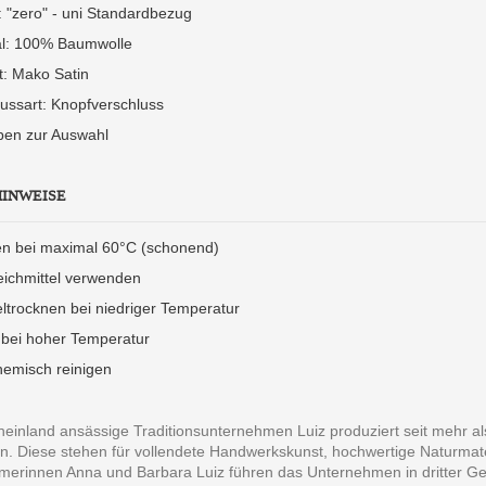
 "zero" - uni Standardbezug
al: 100% Baumwolle
t: Mako Satin
ussart: Knopfverschluss
ben zur Auswahl
HINWEISE
n bei maximal 60°C (schonend)
eichmittel verwenden
ltrocknen bei niedriger Temperatur
 bei hoher Temperatur
hemisch reinigen
einland ansässige Traditionsunternehmen Luiz produziert seit mehr als
. Diese stehen für vollendete Handwerkskunst, hochwertige Naturmateri
erinnen Anna und Barbara Luiz führen das Unternehmen in dritter Gener