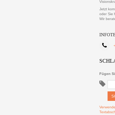
Visionskr
Jetzt kom
oder Sie 
Wir berat
INFOT
SCHL
Fügen Si
S
Verwende
Textabsch