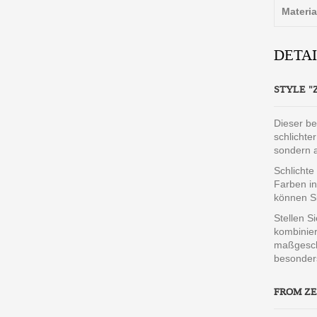
Materia
DETA
STYLE "
Dieser be
schlichte
sondern 
Schlichte
Farben in
können Si
Stellen S
kombinier
maßgeschn
besonders
FROM ZE