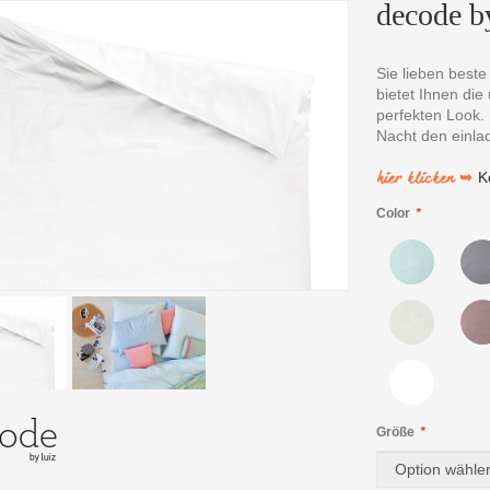
decode by
Sie lieben beste
bietet Ihnen die
perfekten Look.
Nacht den einla
hier klicken ➥
K
Color
*
Größe
*