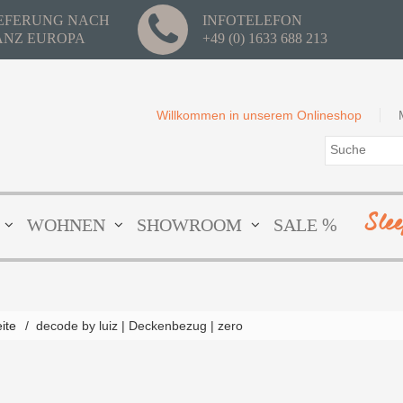
IEFERUNG NACH
INFOTELEFON
ANZ EUROPA
+49 (0) 1633 688 213
Willkommen in unserem Onlineshop
Sle
WOHNEN
SHOWROOM
SALE %
eite
/
decode by luiz | Deckenbezug | zero