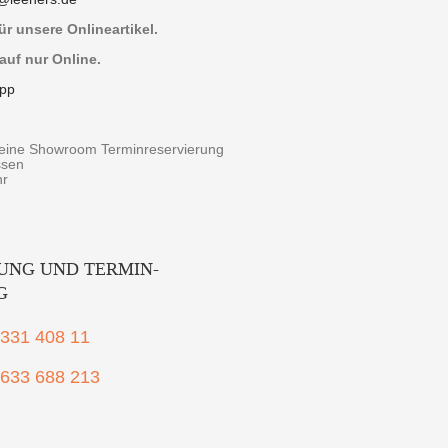
r unsere Onlineartikel.
auf nur Online.
pp
r eine Showroom Terminreservierung
ssen
hr
UNG UND TERMIN-
G
2331 408 11
1633 688 213