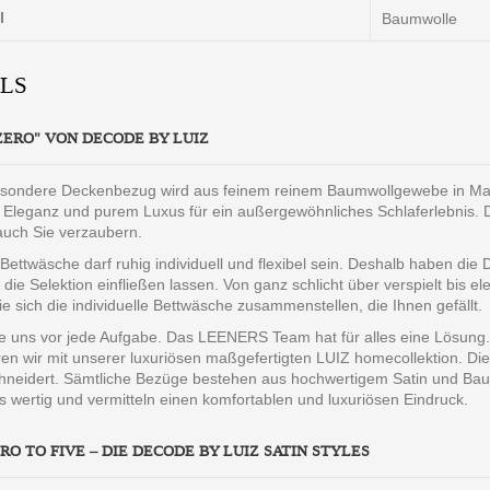
l
Baumwolle
ILS
ZERO" VON DECODE BY LUIZ
sondere Deckenbezug wird aus feinem reinem Baumwollgewebe in Manuf
r Eleganz und purem Luxus für ein außergewöhnliches Schlaferlebnis. D
auch Sie verzaubern.
 Bettwäsche darf ruhig individuell und flexibel sein. Deshalb haben die
 die Selektion einfließen lassen. Von ganz schlicht über verspielt bis e
e sich die individuelle Bettwäsche zusammenstellen, die Ihnen gefällt.
ie uns vor jede Aufgabe. Das LEENERS Team hat für alles eine Lösung. 
en wir mit unserer luxuriösen maßgefertigten LUIZ homecollektion. Di
eidert. Sämtliche Bezüge bestehen aus hochwertigem Satin und Baumw
 wertig und vermitteln einen komfortablen und luxuriösen Eindruck.
RO TO FIVE – DIE DECODE BY LUIZ SATIN STYLES