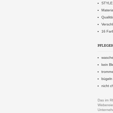
STYLE:
Materi
Qualitä
Verschl
16 Far
PFLEGE
wasche
kein Bl
tromme
bügeln
nicht c
Das im Rh
Webereien
Unternehm