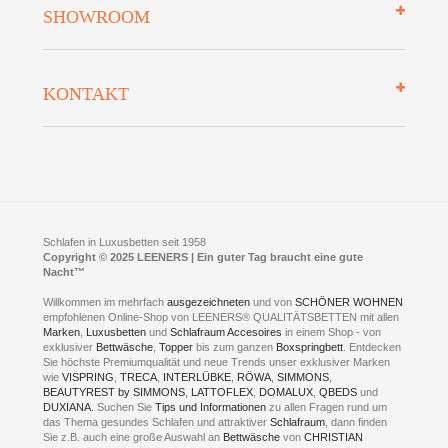
SHOWROOM
Finanzierung
Auszeichnungen
Datenschutz
Bettenlexikon
So finden Sie uns
Lieferung
KONTAKT
Preisgarantie
Öffnungszeiten
Bestellvorgang
Presse
Click & Collect
AGB
LEENERS® einrichtungen GmbH
Empfehlungen
im Businesspark my41®
Shuttle Service
Widerrufsbelehrung
Feldmühlenstr. 41
Hotels
D- 58099 Hagen
Schlafraumberatung
A1 - Abfahrt 87 | direkt im Gewerbegebiet Lennetal
Kompetenz-Partner
E-Mail an:
welcome
@
leeners.de
Sleep Club
Schlafen in Luxusbetten seit 1958
Jobs
Neuer Showroom für unsere Onlineartikel.
Copyright © 2025 LEENERS | Ein guter Tag braucht eine gute
Fotoalbum
Nacht™
Beratung und Verkauf nur Online.
Hagen
Willkommen im mehrfach
ausgezeichneten
und von
SCHÖNER WOHNEN
Kontakt via:
empfohlenen Online-Shop von LEENERS® QUALITÄTSBETTEN mit allen
WhatsApp
Kontakt
Kontakt via:
Marken
,
Luxusbetten
eMail
und
Schlafraum Accesoires
in einem Shop - von
exklusiver
Bettwäsche
,
Topper
bis zum ganzen
Boxspringbett
. Entdecken
Sie höchste Premiumqualität und neue Trends unser exklusiver Marken
mögliche Zeiten für eine Showroom Terminreservierung
wie
VISPRING
,
TRECA
,
INTERLÜBKE
,
RÖWA
,
SIMMONS
,
MO und DI geschlossen
BEAUTYREST by SIMMONS
,
LATTOFLEX
,
DOMALUX
,
QBEDS
und
MI - FR 11 bis 17 Uhr
DUXIANA
. Suchen Sie
Tips und Informationen
zu allen Fragen rund um
SA 11 bis 15 Uhr
das Thema gesundes Schlafen und attraktiver
Schlafraum
, dann finden
Sie z.B. auch eine große Auswahl an
Bettwäsche
von
CHRISTIAN