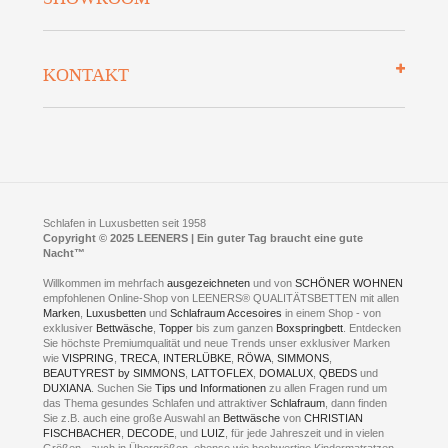
Auszeichnungen
Datenschutz
Bettenlexikon
So finden Sie uns
Lieferung
KONTAKT
Preisgarantie
Öffnungszeiten
Bestellvorgang
Presse
Click & Collect
AGB
LEENERS® einrichtungen GmbH
Empfehlungen
im Businesspark my41®
Shuttle Service
Widerrufsbelehrung
Feldmühlenstr. 41
Hotels
D- 58099 Hagen
Schlafraumberatung
A1 - Abfahrt 87 | direkt im Gewerbegebiet Lennetal
Kompetenz-Partner
E-Mail an:
welcome
@
leeners.de
Sleep Club
Schlafen in Luxusbetten seit 1958
Jobs
Neuer Showroom für unsere Onlineartikel.
Copyright © 2025 LEENERS | Ein guter Tag braucht eine gute
Fotoalbum
Nacht™
Beratung und Verkauf nur Online.
Hagen
Willkommen im mehrfach
ausgezeichneten
und von
SCHÖNER WOHNEN
Kontakt via:
empfohlenen Online-Shop von LEENERS® QUALITÄTSBETTEN mit allen
WhatsApp
Kontakt
Kontakt via:
Marken
,
Luxusbetten
eMail
und
Schlafraum Accesoires
in einem Shop - von
exklusiver
Bettwäsche
,
Topper
bis zum ganzen
Boxspringbett
. Entdecken
Sie höchste Premiumqualität und neue Trends unser exklusiver Marken
mögliche Zeiten für eine Showroom Terminreservierung
wie
VISPRING
,
TRECA
,
INTERLÜBKE
,
RÖWA
,
SIMMONS
,
MO und DI geschlossen
BEAUTYREST by SIMMONS
,
LATTOFLEX
,
DOMALUX
,
QBEDS
und
MI - FR 11 bis 17 Uhr
DUXIANA
. Suchen Sie
Tips und Informationen
zu allen Fragen rund um
SA 11 bis 15 Uhr
das Thema gesundes Schlafen und attraktiver
Schlafraum
, dann finden
Sie z.B. auch eine große Auswahl an
Bettwäsche
von
CHRISTIAN
FISCHBACHER
,
DECODE
, und
LUIZ
, für jede Jahreszeit und in vielen
Größen - auch in Übergrößen, ebenso wie hochwertige Kindermatratzen