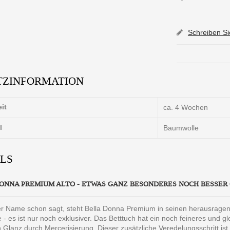
Schreiben S
TZINFORMATION
eit
ca. 4 Wochen
l
Baumwolle
ILS
ONNA PREMIUM ALTO - ETWAS GANZ BESONDERES NOCH BESSE
er Name schon sagt, steht Bella Donna Premium in seinen herausrage
 - es ist nur noch exklusiver. Das Betttuch hat ein noch feineres und 
n Glanz durch Mercerisierung. Dieser zusätzliche Veredelungsschritt is