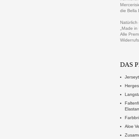
Mercerisi
die Bella
Natürlich
„Made in
Alle Prem
Widerrufs
DAS 
Jerseyt
Herges
Langst
Falten
Elasta
Farbbr
Aloe V
Zusamm