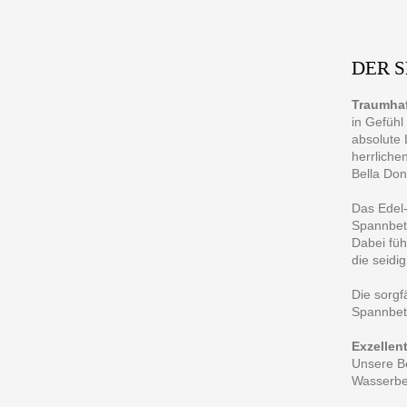
DER 
Traumhaf
in Gefühl
absolute 
herrliche
Bella Don
Das Edel-
Spannbett
Dabei füh
die seidi
Die sorg
Spannbet
Exzellen
Unsere Be
Wasserbet