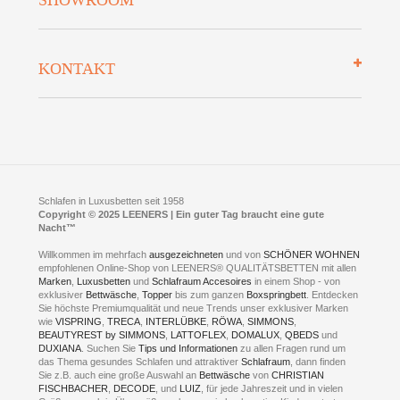
Auszeichnungen
Datenschutz
Bettenlexikon
So finden Sie uns
Lieferung
KONTAKT
Preisgarantie
Öffnungszeiten
Bestellvorgang
Presse
Click & Collect
AGB
LEENERS® einrichtungen GmbH
Empfehlungen
im Businesspark my41®
Shuttle Service
Widerrufsbelehrung
Feldmühlenstr. 41
Hotels
D- 58099 Hagen
Schlafraumberatung
A1 - Abfahrt 87 | direkt im Gewerbegebiet Lennetal
Kompetenz-Partner
E-Mail an:
welcome
@
leeners.de
Sleep Club
Schlafen in Luxusbetten seit 1958
Jobs
Neuer Showroom für unsere Onlineartikel.
Copyright © 2025 LEENERS | Ein guter Tag braucht eine gute
Fotoalbum
Nacht™
Beratung und Verkauf nur Online.
Hagen
Willkommen im mehrfach
ausgezeichneten
und von
SCHÖNER WOHNEN
Kontakt via:
empfohlenen Online-Shop von LEENERS® QUALITÄTSBETTEN mit allen
WhatsApp
Kontakt
Kontakt via:
Marken
,
Luxusbetten
eMail
und
Schlafraum Accesoires
in einem Shop - von
exklusiver
Bettwäsche
,
Topper
bis zum ganzen
Boxspringbett
. Entdecken
Sie höchste Premiumqualität und neue Trends unser exklusiver Marken
mögliche Zeiten für eine Showroom Terminreservierung
wie
VISPRING
,
TRECA
,
INTERLÜBKE
,
RÖWA
,
SIMMONS
,
MO und DI geschlossen
BEAUTYREST by SIMMONS
,
LATTOFLEX
,
DOMALUX
,
QBEDS
und
MI - FR 11 bis 17 Uhr
DUXIANA
. Suchen Sie
Tips und Informationen
zu allen Fragen rund um
SA 11 bis 15 Uhr
das Thema gesundes Schlafen und attraktiver
Schlafraum
, dann finden
Sie z.B. auch eine große Auswahl an
Bettwäsche
von
CHRISTIAN
FISCHBACHER
,
DECODE
, und
LUIZ
, für jede Jahreszeit und in vielen