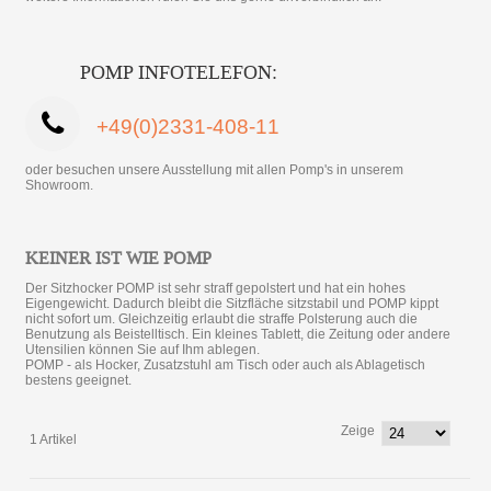
POMP INFOTELEFON:
+49(0)2331-408-11
oder besuchen unsere Ausstellung mit allen Pomp's in unserem
Showroom.
KEINER IST WIE POMP
Der Sitzhocker POMP ist sehr straff gepolstert und hat ein hohes
Eigengewicht. Dadurch bleibt die Sitzfläche sitzstabil und POMP kippt
nicht sofort um. Gleichzeitig erlaubt die straffe Polsterung auch die
Benutzung als Beistelltisch. Ein kleines Tablett, die Zeitung oder andere
Utensilien können Sie auf Ihm ablegen.
POMP - als Hocker, Zusatzstuhl am Tisch oder auch als Ablagetisch
bestens geeignet.
Zeige
1 Artikel