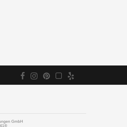
tungen GmbH
y41®