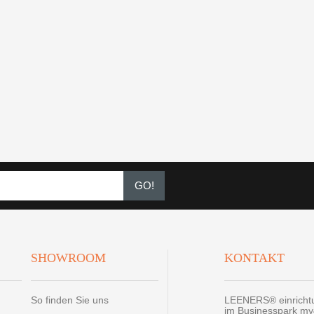
GO!
SHOWROOM
KONTAKT
So finden Sie uns
LEENERS® einrich
im Businesspark m