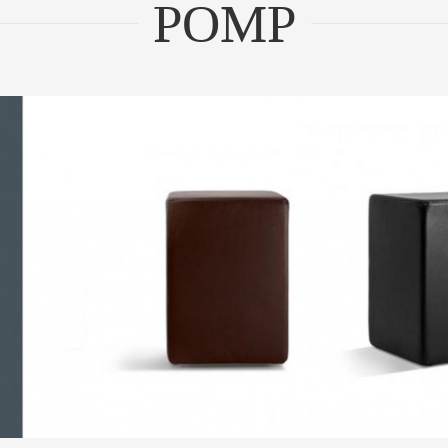
POMP
POMP der Hocker – Einfach,
schlicht und minim...
 der Hocker – Einfach,
POMP der
ZUM PRODUKT
schlicht und minim...
schli
ZUM PRODUKT
ZU