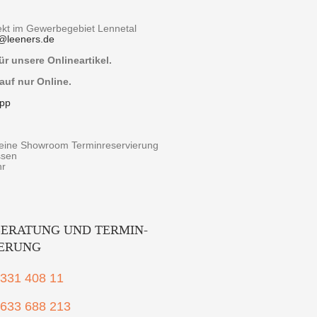
rekt im Gewerbegebiet Lennetal
@
leeners.de
r unsere Onlineartikel.
auf nur Online.
pp
r eine Showroom Terminreservierung
ssen
hr
ERATUNG UND TERMIN-
IERUNG
2331 408 11
1633 688 213