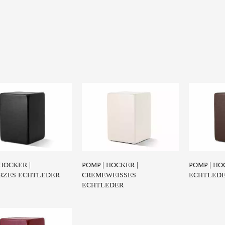
 der Hocker – Einfach,
schlicht und minim...
ZUM PRODUKT
 HOCKER |
POMP | HOCKER |
POMP | HO
RZES ECHTLEDER
CREMEWEISSES E
ECHTLED
CHTLEDER