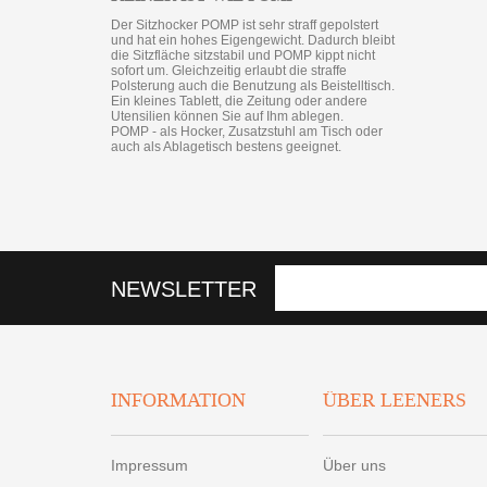
Der Sitzhocker POMP ist sehr straff gepolstert
und hat ein hohes Eigengewicht. Dadurch bleibt
die Sitzfläche sitzstabil und POMP kippt nicht
sofort um. Gleichzeitig erlaubt die straffe
Polsterung auch die Benutzung als Beistelltisch.
Ein kleines Tablett, die Zeitung oder andere
Utensilien können Sie auf Ihm ablegen.
POMP - als Hocker, Zusatzstuhl am Tisch oder
auch als Ablagetisch bestens geeignet.
NEWSLETTER
INFORMATION
ÜBER LEENERS
Impressum
Über uns