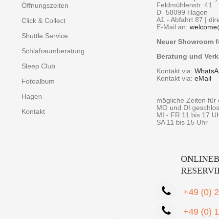
Feldmühlenstr. 41
Öffnungszeiten
D- 58099 Hagen
A1 - Abfahrt 87 | di
Click & Collect
E-Mail an:
welcome
Shuttle Service
Neuer Showroom fü
Schlafraumberatung
Beratung und Verk
Sleep Club
Kontakt via:
WhatsA
Kontakt via:
eMail
Fotoalbum
Hagen
mögliche Zeiten fü
MO und DI geschlo
Kontakt
MI - FR 11 bis 17 U
SA 11 bis 15 Uhr
ONLINEB
RESERV
+49 (0) 
+49 (0) 