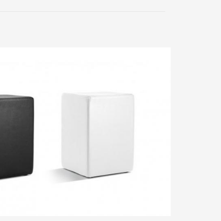
 Hocker – Einfach,
POMP der Hocker – Einfach,
cht und minim...
schlicht und minim...
M PRODUKT
ZUM PRODUKT