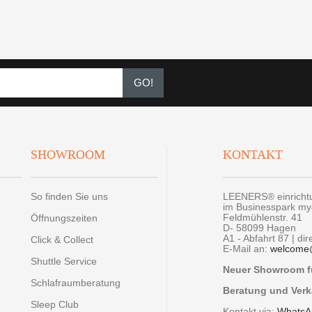
GO!
SHOWROOM
KONTAKT
So finden Sie uns
LEENERS® einrich
im Businesspark m
Feldmühlenstr. 41
Öffnungszeiten
D- 58099 Hagen
A1 - Abfahrt 87 | di
Click & Collect
E-Mail an:
welcome
Shuttle Service
Neuer Showroom fü
Schlafraumberatung
Beratung und Verk
Sleep Club
Kontakt via:
WhatsA