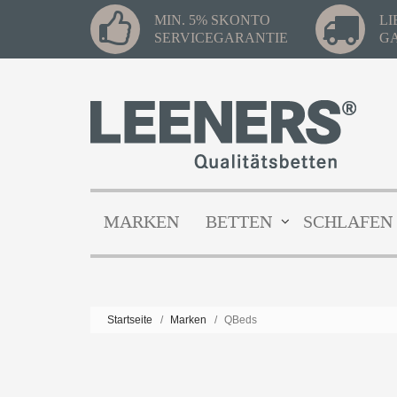
MIN. 5% SKONTO
L
SERVICEGARANTIE
G
MARKEN
BETTEN
SCHLAFEN
Startseite
/
Marken
/
QBeds