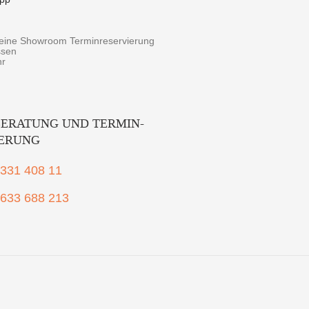
r eine Showroom Terminreservierung
ssen
hr
ERATUNG UND TERMIN-
IERUNG
2331 408 11
1633 688 213