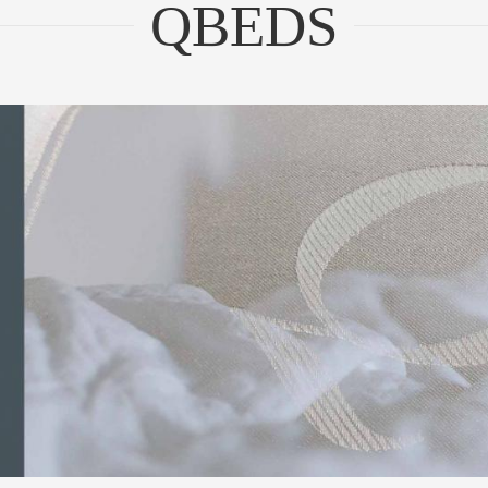
QBEDS
Eine Symphony Matratze ist so
unterschiedlich...
nasty Topper vereint das
ZUM PRODUKT
Dynasty Gefühl...
ZUM PRODUKT