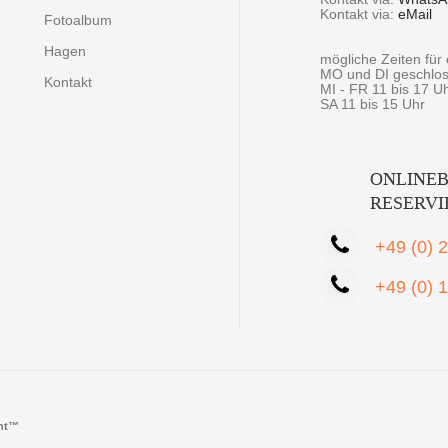
Kontakt via:
eMail
Fotoalbum
Hagen
mögliche Zeiten fü
MO und DI geschlo
Kontakt
MI - FR 11 bis 17 U
SA 11 bis 15 Uhr
ONLINEB
RESERV
+49 (0) 
+49 (0) 
cht™