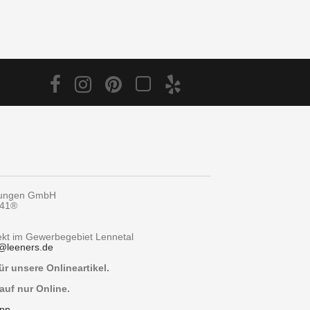
tungen GmbH
y41®
rekt im Gewerbegebiet Lennetal
@
leeners.de
r unsere Onlineartikel.
auf nur Online.
pp