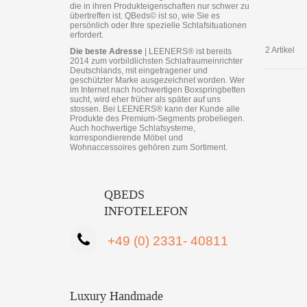
die in ihren Produkteigenschaften nur schwer zu
übertreffen ist. QBeds­© ist so, wie Sie es
persönlich oder Ihre spezielle Schlafsituationen
erfordert.
2 Artikel
Die beste Adresse
| LEENERS® ist bereits
2014 zum vorbildlichsten Schlafraumeinrichter
Deutschlands, mit eingetragener und
geschützter Marke ausgezeichnet worden. Wer
im Internet nach hochwertigen Boxspringbetten
sucht, wird eher früher als später auf uns
stossen. Bei LEENERS® kann der Kunde alle
Produkte des Premium-Segments probeliegen.
Auch hochwertige Schlafsysteme,
korrespondierende Möbel und
Wohnaccessoires gehören zum Sortiment.
QBEDS
INFOTELEFON
+49 (0) 2331- 40811
Luxury Handmade