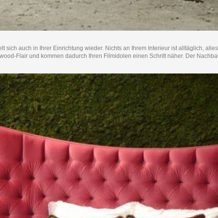
ch auch in Ihrer Einrichtung wieder. Nichts an Ihrem Interieur ist alltäglich, alles g
od-Flair und kommen dadurch Ihren Filmidolen einen Schritt näher. Der Nachbau ei