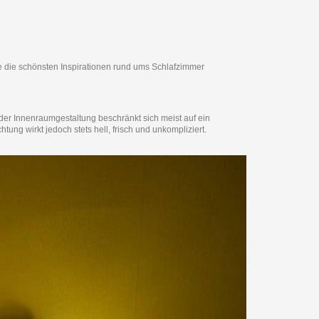
ie die schönsten Inspirationen rund ums Schlafzimmer
der Innenraumgestaltung beschränkt sich meist auf ein
ng wirkt jedoch stets hell, frisch und unkompliziert.