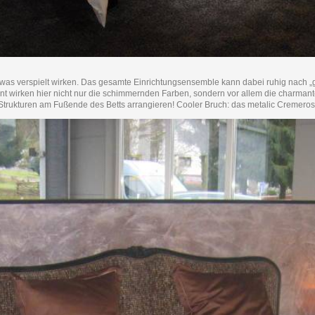
etwas verspielt wirken. Das gesamte Einrichtungsensemble kann dabei ruhig nach „
gant wirken hier nicht nur die schimmernden Farben, sondern vor allem die charma
n Strukturen am Fußende des Betts arrangieren! Cooler Bruch: das metalic Cremero