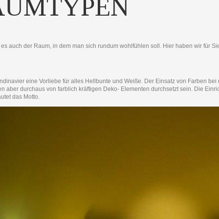
AUMTYPEN
t es auch der Raum, in dem man sich rundum wohlfühlen soll. Hier haben wir für S
navier eine Vorliebe für alles Hellbunte und Weiße. Der Einsatz von Farben bei 
ber durchaus von farblich kräftigen Deko- Elementen durchsetzt sein. Die Einrichtu
utet das Motto.