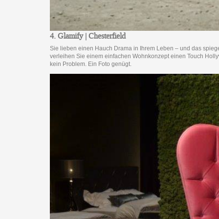
4. Glamify | Chesterfield
Sie lieben einen Hauch Drama in Ihrem Leben – und das spiegelt si
verleihen Sie einem einfachen Wohnkonzept einen Touch Hollywo
kein Problem. Ein Foto genügt.