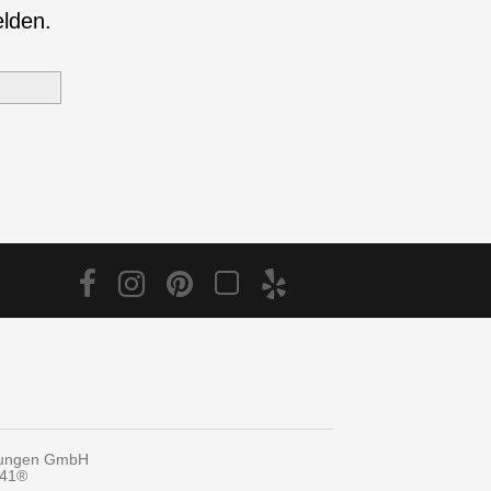
elden.
tungen GmbH
y41®