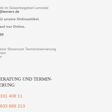
rekt im Gewerbegebiet Lennetal
@
leeners.de
r unsere Onlineartikel.
auf nur Online.
pp
r eine Showroom Terminreservierung
ssen
hr
ERATUNG UND TERMIN-
IERUNG
2331 408 11
1633 688 213