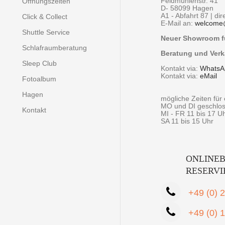
Feldmühlenstr. 41
Öffnungszeiten
D- 58099 Hagen
A1 - Abfahrt 87 | di
Click & Collect
E-Mail an:
welcome
Shuttle Service
Neuer Showroom fü
Schlafraumberatung
Beratung und Verk
Sleep Club
Kontakt via:
WhatsA
Kontakt via:
eMail
Fotoalbum
Hagen
mögliche Zeiten fü
MO und DI geschlo
Kontakt
MI - FR 11 bis 17 U
SA 11 bis 15 Uhr
ONLINEB
RESERV
+49 (0) 
+49 (0) 