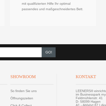
mit qualifizierten Hilfe Ihr optimal
passendes und maßgeschneidertes Bett.
GO!
SHOWROOM
KONTAKT
So finden Sie uns
LEENERS® einrich
im Businesspark m
Feldmühlenstr. 41
Öffnungszeiten
D- 58099 Hagen
A1 - Abfahrt 87 | di
Click & Collect