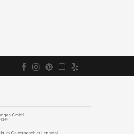
tungen GmbH
y41®
rekt im Gewerbegebiet Lennetal