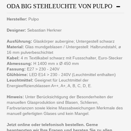
ODA BIG STEHLEUCHTE VON PULPO
Hersteller:
Pulpo
Designer:
Sebastian Herkner
Ausführung:
Glaskörper aubergine; Untergestell schwarz
Material:
Glas mundgeblasen / Untergestell: Halbrundstahl, ø
16 mm pulverbeschichtet
Kabel:
4 m Textilkabel schwarz mit Fussschalter, Euro-Stecker
Abmessung:
H 1400 mm x Ø 450 mm
Fassung:
E27 > 230 - 240V
Glühbirne:
LED E14 > 230 - 240V (Leuchtmittel enthalten)
Leuchtmittel:
Geeignet für Leuchtmittel der
Energieeffizienzklassen A++, A+, A, B, C, D, E.
Hinweis:
Unter Berücksichtigung der Besonderheiten der
manuellen Glasproduktion sind Blasen, Schlieren,
Farbvarianzen sowie kleine Massabweichungen Merkmale des
manuell gefertigten Glases und kein Mangel.
Jetzt online oder telefonisch bestellen. Gerne
beantworten wir Ihre Fragen und beraten Sie zu allen