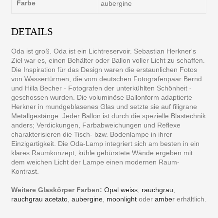
Farbe
aubergine
DETAILS
Oda ist groß. Oda ist ein Lichtreservoir. Sebastian Herkner's
Ziel war es, einen Behälter oder Ballon voller Licht zu schaffen.
Die Inspiration für das Design waren die erstaunlichen Fotos
von Wassertürmen, die vom deutschen Fotografenpaar Bernd
und Hilla Becher - Fotografen der unterkühlten Schönheit -
geschossen wurden. Die voluminöse Ballonform adaptierte
Herkner in mundgeblasenes Glas und setzte sie auf filigrane
Metallgestänge. Jeder Ballon ist durch die spezielle Blastechnik
anders; Verdickungen, Farbabweichungen und Reflexe
charakterisieren die Tisch- bzw. Bodenlampe in ihrer
Einzigartigkeit. Die Oda-Lamp integriert sich am besten in ein
klares Raumkonzept, kühle gebürstete Wände ergeben mit
dem weichen Licht der Lampe einen modernen Raum-
Kontrast.
Weitere Glaskörper Farben:
Opal weiss
,
rauchgrau
,
rauchgrau acetato
,
aubergine
,
moonlight
oder
amber
erhältlich.