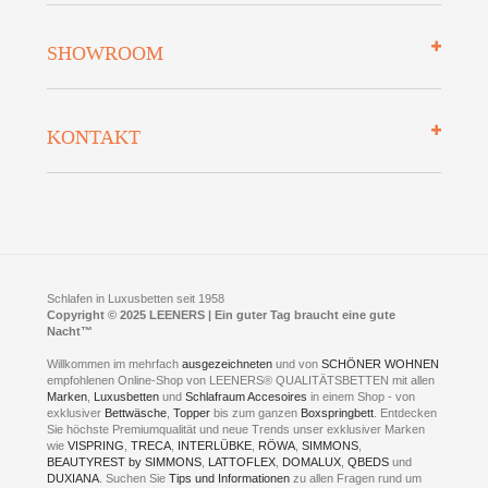
Mehrwersteuerfrei
Über uns
SHOWROOM
Finanzierung
Auszeichnungen
Datenschutz
Bettenlexikon
So finden Sie uns
Lieferung
KONTAKT
Preisgarantie
Öffnungszeiten
Bestellvorgang
Presse
Click & Collect
AGB
LEENERS® einrichtungen GmbH
Empfehlungen
im Businesspark my41®
Shuttle Service
Widerrufsbelehrung
Feldmühlenstr. 41
Hotels
D- 58099 Hagen
Schlafraumberatung
A1 - Abfahrt 87 | direkt im Gewerbegebiet Lennetal
Kompetenz-Partner
E-Mail an:
welcome
@
leeners.de
Sleep Club
Schlafen in Luxusbetten seit 1958
Jobs
Neuer Showroom für unsere Onlineartikel.
Copyright © 2025 LEENERS | Ein guter Tag braucht eine gute
Fotoalbum
Nacht™
Beratung und Verkauf nur Online.
Hagen
Willkommen im mehrfach
ausgezeichneten
und von
SCHÖNER WOHNEN
Kontakt via:
empfohlenen Online-Shop von LEENERS® QUALITÄTSBETTEN mit allen
WhatsApp
Kontakt
Kontakt via:
Marken
,
Luxusbetten
eMail
und
Schlafraum Accesoires
in einem Shop - von
exklusiver
Bettwäsche
,
Topper
bis zum ganzen
Boxspringbett
. Entdecken
Sie höchste Premiumqualität und neue Trends unser exklusiver Marken
mögliche Zeiten für eine Showroom Terminreservierung
wie
VISPRING
,
TRECA
,
INTERLÜBKE
,
RÖWA
,
SIMMONS
,
MO und DI geschlossen
BEAUTYREST by SIMMONS
,
LATTOFLEX
,
DOMALUX
,
QBEDS
und
MI - FR 11 bis 17 Uhr
DUXIANA
. Suchen Sie
Tips und Informationen
zu allen Fragen rund um