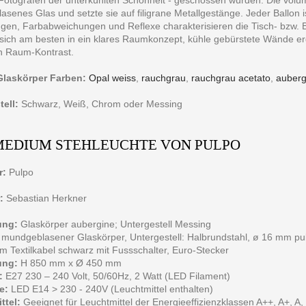
senes Glas und setzte sie auf filigrane Metallgestänge. Jeder Ballon is
gen, Farbabweichungen und Reflexe charakterisieren die Tisch- bzw. B
t sich am besten in ein klares Raumkonzept, kühle gebürstete Wände 
 Raum-Kontrast.
Glaskörper Farben:
Opal weiss
,
rauchgrau
,
rauchgrau acetato
,
auberg
ell:
Schwarz, Weiß, Chrom oder Messing
MEDIUM STEHLEUCHTE VON PULPO
r:
Pulpo
:
Sebastian Herkner
ung:
Glaskörper aubergine; Untergestell Messing
mundgeblasener Glaskörper, Untergestell: Halbrundstahl, ø 16 mm pul
m Textilkabel schwarz mit Fussschalter, Euro-Stecker
ng:
H 850 mm x Ø 450 mm
:
E27 230 – 240 Volt, 50/60Hz, 2 Watt (LED Filament)
e:
LED E14 > 230 - 240V (Leuchtmittel enthalten)
ttel:
Geeignet für Leuchtmittel der Energieeffizienzklassen A++, A+, A, 