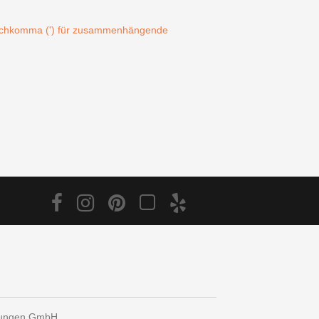
Hochkomma (') für zusammenhängende
tungen GmbH