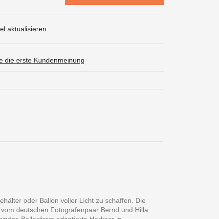
l aktualisieren
ie die erste Kundenmeinung
ehälter oder Ballon voller Licht zu schaffen. Die
e vom deutschen Fotografenpaar Bernd und Hilla
inöse Ballonform adaptierte Herkner in