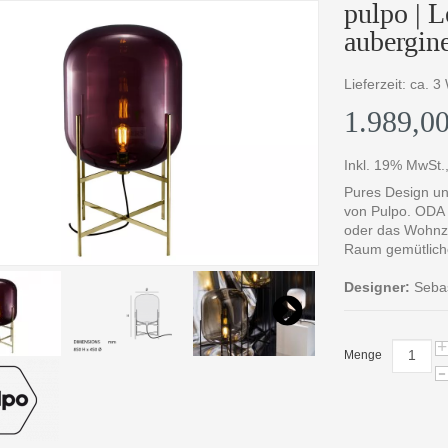
pulpo |
aubergin
Lieferzeit: ca. 
1.989,00
Inkl. 19% MwSt.
Pures Design u
von Pulpo. ODA 
oder das Wohnzi
Raum gemütlich
Designer:
Sebas
+
Menge
-