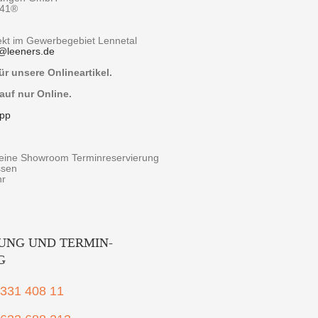
y41®
rekt im Gewerbegebiet Lennetal
@
leeners.de
r unsere Onlineartikel.
auf nur Online.
pp
r eine Showroom Terminreservierung
ssen
hr
UNG UND TERMIN-
G
2331 408 11