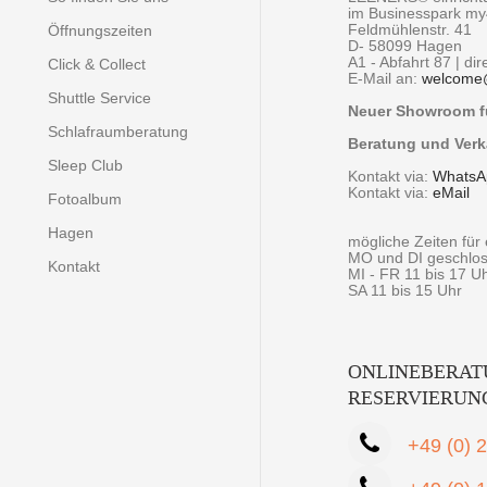
im Businesspark m
Feldmühlenstr. 41
Öffnungszeiten
D- 58099 Hagen
A1 - Abfahrt 87 | di
Click & Collect
E-Mail an:
welcome
Shuttle Service
Neuer Showroom fü
Schlafraumberatung
Beratung und Verk
Sleep Club
Kontakt via:
WhatsA
Kontakt via:
eMail
Fotoalbum
Hagen
mögliche Zeiten fü
MO und DI geschlo
Kontakt
MI - FR 11 bis 17 U
SA 11 bis 15 Uhr
ONLINEBERAT
RESERVIERUN
+49 (0) 