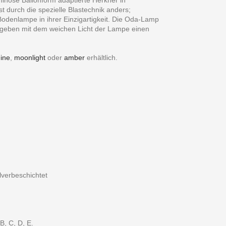
t durch die spezielle Blastechnik anders;
odenlampe in ihrer Einzigartigkeit. Die Oda-Lamp
ergeben mit dem weichen Licht der Lampe einen
ine
,
moonlight
oder
amber
erhältlich.
verbeschichtet
B, C, D, E.