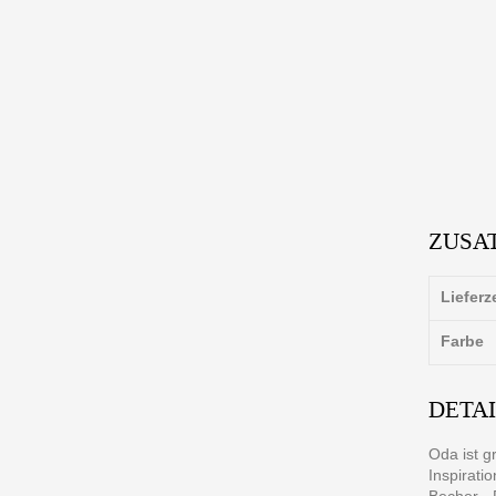
ZUSA
Lieferz
Farbe
DETA
Oda ist g
Inspirati
Becher - 