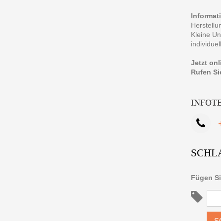
Informat
Herstellu
Kleine Un
individue
Jetzt on
Rufen Si
INFOT
SCHL
Fügen Si
S