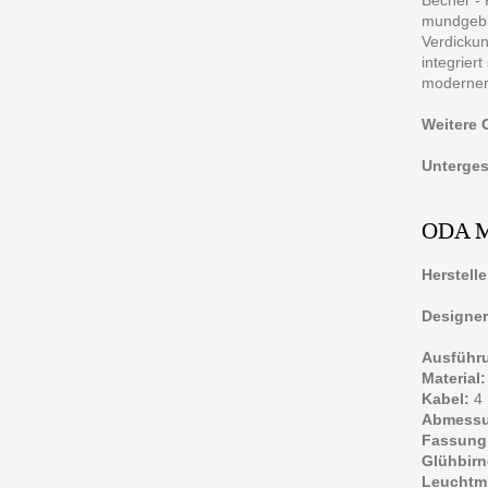
mundgebla
Verdickun
integrier
modernen
Weitere 
Untergest
ODA 
Herstelle
Designer
Ausführ
Material:
Kabel:
4 
Abmessu
Fassung
Glühbirn
Leuchtmi