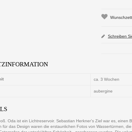
Wunschzette
Schreiben S
TZINFORMATION
eit
ca. 3 Wochen
aubergine
ILS
roß. Oda ist ein Lichtreservoir. Sebastian Herkner's Ziel war es, einen B
on für das Design waren die erstaunlichen Fotos von Wassertürmen, di
Fotografen der unterkühlten Schönheit - geschossen wurden. Die volum