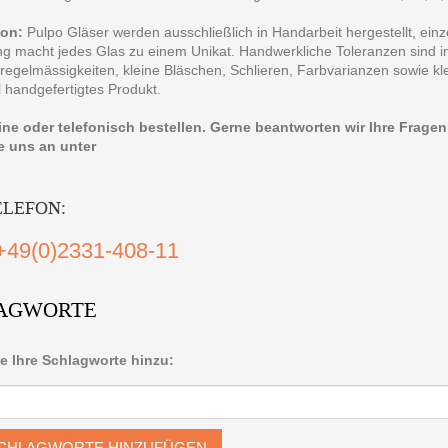
ion:
Pulpo Gläser werden ausschließlich in Handarbeit hergestellt, einz
ng macht jedes Glas zu einem Unikat. Handwerkliche Toleranzen sind
regelmässigkeiten, kleine Bläschen, Schlieren, Farbvarianzen sowie kl
ll handgefertigtes Produkt.
line oder telefonisch bestellen. Gerne beantworten wir Ihre Frage
e uns an unter
ELEFON:
+49(0)2331-408-11
AGWORTE
e Ihre Schlagworte hinzu:
CHLAGWORTE HINZUFÜGEN