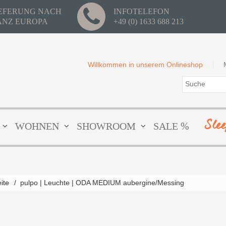
IEFERUNG NACH
INFOTELEFON
ANZ EUROPA
+49 (0) 1633 688 213
Willkommen in unserem Onlineshop
Sle
WOHNEN
SHOWROOM
SALE %
eite
/
pulpo | Leuchte | ODA MEDIUM aubergine/Messing