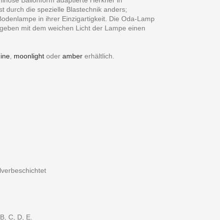
t durch die spezielle Blastechnik anders;
odenlampe in ihrer Einzigartigkeit. Die Oda-Lamp
ergeben mit dem weichen Licht der Lampe einen
ine
,
moonlight
oder
amber
erhältlich.
verbeschichtet
B, C, D, E.