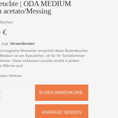
 Leuchte | ODA MEDIUM
u acetato/Messing
3 Wochen
 €
,
zzgl.
Versandkosten
nd magische Momente verspricht diese Bodenleuchte
Medium ist ein Eyecatcher, ob für Ihr Schlafzimmer
mmer. Diese exklusive Leuchte strahlt in jedem
e Wärme aus!
tian Herkner
IN DEN WARENKORB
ANFRAGE SENDEN