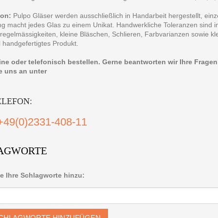
ion:
Pulpo Gläser werden ausschließlich in Handarbeit hergestellt, einz
ng macht jedes Glas zu einem Unikat. Handwerkliche Toleranzen sind
regelmässigkeiten, kleine Bläschen, Schlieren, Farbvarianzen sowie kl
ll handgefertigtes Produkt.
line oder telefonisch bestellen. Gerne beantworten wir Ihre Frage
e uns an unter
ELEFON:
+49(0)2331-408-11
AGWORTE
e Ihre Schlagworte hinzu:
CHLAGWORTE HINZUFÜGEN