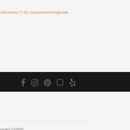
Hochkomma (') für zusammenhängende
tungen GmbH