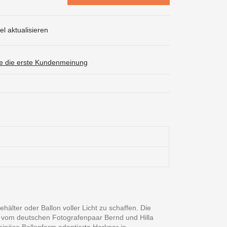
l aktualisieren
ie die erste Kundenmeinung
ehälter oder Ballon voller Licht zu schaffen. Die
e vom deutschen Fotografenpaar Bernd und Hilla
inöse Ballonform adaptierte Herkner in