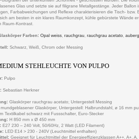
senes Glas und setzte sie auf filigrane Metallgestänge. Jeder Ballon is
gen, Farbabweichungen und Reflexe charakterisieren die Tisch- bzw. B
t sich am besten in ein klares Raumkonzept, kühle gebürstete Wände 
 Raum-Kontrast.
Glaskörper Farben:
Opal weiss
,
rauchgrau
,
rauchgrau acetato
,
auberg
ell:
Schwarz, Weiß, Chrom oder Messing
MEDIUM STEHLEUCHTE VON PULPO
r:
Pulpo
:
Sebastian Herkner
ung:
Glaskörper rauchgrau acetato; Untergestell Messing
mundgeblasener Glaskörper, Untergestell: Halbrundstahl, ø 16 mm pul
m Textilkabel schwarz mit Fussschalter, Euro-Stecker
ng:
H 850 mm x Ø 450 mm
:
E27 230 – 240 Volt, 50/60Hz, 2 Watt (LED Filament)
e:
LED E14 > 230 - 240V (Leuchtmittel enthalten)
ttel:
Geeignet für Leuchtmittel der Energieeffizienzklassen A++, A+, A, 