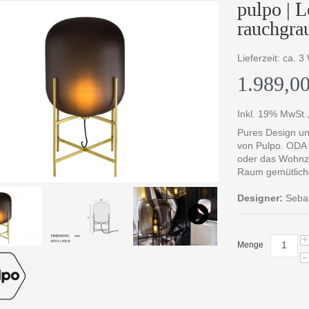
pulpo |
rauchgra
Lieferzeit: ca. 
1.989,00
Inkl. 19% MwSt.
Pures Design u
von Pulpo. ODA 
oder das Wohnzi
Raum gemütlich
Designer:
Sebas
+
Menge
-