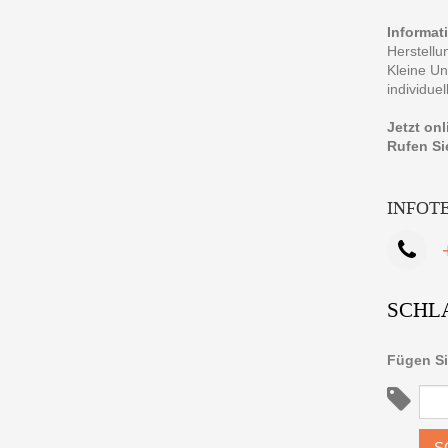
Informat
Herstellu
Kleine Un
individue
Jetzt on
Rufen Si
INFOT
SCHL
Fügen Si
S