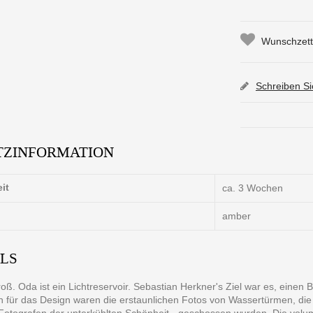
Wunschzette
Schreiben S
TZINFORMATION
eit
ca. 3 Wochen
amber
ILS
roß. Oda ist ein Lichtreservoir. Sebastian Herkner's Ziel war es, einen B
on für das Design waren die erstaunlichen Fotos von Wassertürmen, di
Fotografen der unterkühlten Schönheit - geschossen wurden. Die volum