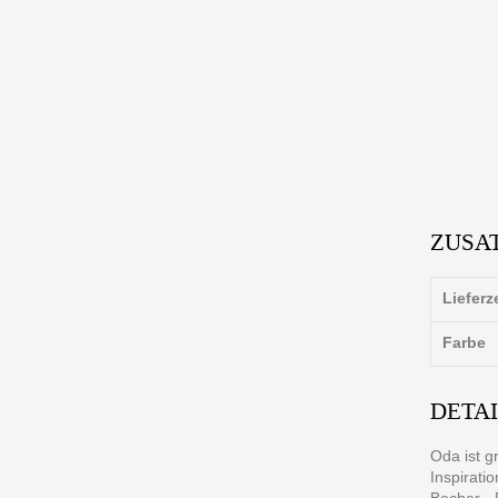
ZUSA
Lieferz
Farbe
DETA
Oda ist g
Inspirati
Becher - 