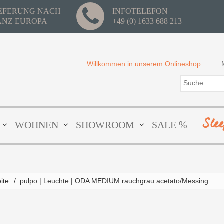
IEFERUNG NACH
INFOTELEFON
ANZ EUROPA
+49 (0) 1633 688 213
Willkommen in unserem Onlineshop
Sle
WOHNEN
SHOWROOM
SALE %
eite
/
pulpo | Leuchte | ODA MEDIUM rauchgrau acetato/Messing