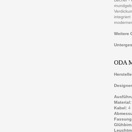
mundgebla
Verdickun
integrier
modernen
Weitere 
Untergest
ODA 
Herstelle
Designer
Ausführ
Material:
Kabel:
4 
Abmessu
Fassung
Glühbirn
Leuchtmi