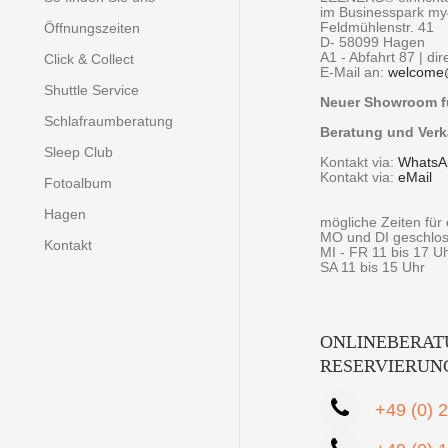
im Businesspark m
Feldmühlenstr. 41
Öffnungszeiten
D- 58099 Hagen
A1 - Abfahrt 87 | di
Click & Collect
E-Mail an:
welcome
Shuttle Service
Neuer Showroom fü
Schlafraumberatung
Beratung und Verk
Sleep Club
Kontakt via:
WhatsA
Kontakt via:
eMail
Fotoalbum
Hagen
mögliche Zeiten fü
MO und DI geschlo
Kontakt
MI - FR 11 bis 17 U
SA 11 bis 15 Uhr
ONLINEBERAT
RESERVIERUN
+49 (0) 