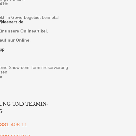
y41®
rekt im Gewerbegebiet Lennetal
@
leeners.de
r unsere Onlineartikel.
auf nur Online.
pp
r eine Showroom Terminreservierung
ssen
hr
UNG UND TERMIN-
G
2331 408 11