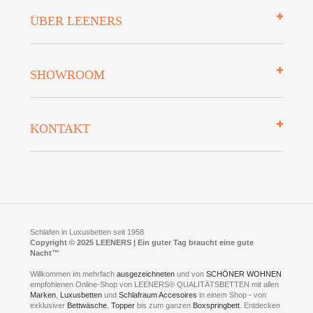
Impressum
ÜBER LEENERS
Zahlungsarten
Mehrwersteuerfrei
Über uns
SHOWROOM
Finanzierung
Auszeichnungen
Datenschutz
Bettenlexikon
So finden Sie uns
Lieferung
KONTAKT
Preisgarantie
Öffnungszeiten
Bestellvorgang
Presse
Click & Collect
AGB
LEENERS® einrichtungen GmbH
Empfehlungen
im Businesspark my41®
Shuttle Service
Widerrufsbelehrung
Feldmühlenstr. 41
Hotels
D- 58099 Hagen
Schlafraumberatung
A1 - Abfahrt 87 | direkt im Gewerbegebiet Lennetal
Kompetenz-Partner
E-Mail an:
welcome
@
leeners.de
Sleep Club
Schlafen in Luxusbetten seit 1958
Jobs
Neuer Showroom für unsere Onlineartikel.
Copyright © 2025 LEENERS | Ein guter Tag braucht eine gute
Fotoalbum
Nacht™
Beratung und Verkauf nur Online.
Hagen
Willkommen im mehrfach
ausgezeichneten
und von
SCHÖNER WOHNEN
Kontakt via:
empfohlenen Online-Shop von LEENERS® QUALITÄTSBETTEN mit allen
WhatsApp
Kontakt
Kontakt via:
Marken
,
Luxusbetten
eMail
und
Schlafraum Accesoires
in einem Shop - von
exklusiver
Bettwäsche
,
Topper
bis zum ganzen
Boxspringbett
. Entdecken