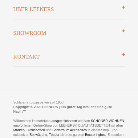
Impressum
ÜBER LEENERS
Zahlungsarten
Mehrwersteuerfrei
Über uns
SHOWROOM
Finanzierung
Auszeichnungen
Datenschutz
Bettenlexikon
So finden Sie uns
Lieferung
KONTAKT
Preisgarantie
Öffnungszeiten
Bestellvorgang
Presse
Click & Collect
AGB
LEENERS® einrichtungen GmbH
Empfehlungen
im Businesspark my41®
Shuttle Service
Widerrufsbelehrung
Feldmühlenstr. 41
Hotels
D- 58099 Hagen
Schlafraumberatung
A1 - Abfahrt 87 | direkt im Gewerbegebiet Lennetal
Kompetenz-Partner
E-Mail an:
welcome
@
leeners.de
Sleep Club
Schlafen in Luxusbetten seit 1958
Jobs
Neuer Showroom für unsere Onlineartikel.
Copyright © 2025 LEENERS | Ein guter Tag braucht eine gute
Fotoalbum
Nacht™
Beratung und Verkauf nur Online.
Hagen
Willkommen im mehrfach
ausgezeichneten
und von
SCHÖNER WOHNEN
Kontakt via:
empfohlenen Online-Shop von LEENERS® QUALITÄTSBETTEN mit allen
WhatsApp
Kontakt
Kontakt via:
Marken
,
Luxusbetten
eMail
und
Schlafraum Accesoires
in einem Shop - von
exklusiver
Bettwäsche
,
Topper
bis zum ganzen
Boxspringbett
. Entdecken