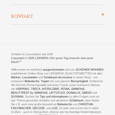
Datenschutz
Bettenlexikon
So finden Sie uns
Lieferung
KONTAKT
Preisgarantie
Öffnungszeiten
Bestellvorgang
Presse
Click & Collect
AGB
LEENERS® einrichtungen GmbH
Empfehlungen
im Businesspark my41®
Shuttle Service
Widerrufsbelehrung
Feldmühlenstr. 41
Hotels
D- 58099 Hagen
Schlafraumberatung
A1 - Abfahrt 87 | direkt im Gewerbegebiet Lennetal
Kompetenz-Partner
E-Mail an:
welcome
@
leeners.de
Sleep Club
Schlafen in Luxusbetten seit 1958
Jobs
Neuer Showroom für unsere Onlineartikel.
Copyright © 2025 LEENERS | Ein guter Tag braucht eine gute
Fotoalbum
Nacht™
Beratung und Verkauf nur Online.
Hagen
Willkommen im mehrfach
ausgezeichneten
und von
SCHÖNER WOHNEN
Kontakt via:
empfohlenen Online-Shop von LEENERS® QUALITÄTSBETTEN mit allen
WhatsApp
Kontakt
Kontakt via:
Marken
,
Luxusbetten
eMail
und
Schlafraum Accesoires
in einem Shop - von
exklusiver
Bettwäsche
,
Topper
bis zum ganzen
Boxspringbett
. Entdecken
Sie höchste Premiumqualität und neue Trends unser exklusiver Marken
mögliche Zeiten für eine Showroom Terminreservierung
wie
VISPRING
,
TRECA
,
INTERLÜBKE
,
RÖWA
,
SIMMONS
,
MO und DI geschlossen
BEAUTYREST by SIMMONS
,
LATTOFLEX
,
DOMALUX
,
QBEDS
und
MI - FR 11 bis 17 Uhr
DUXIANA
. Suchen Sie
Tips und Informationen
zu allen Fragen rund um
SA 11 bis 15 Uhr
das Thema gesundes Schlafen und attraktiver
Schlafraum
, dann finden
Sie z.B. auch eine große Auswahl an
Bettwäsche
von
CHRISTIAN
FISCHBACHER
,
DECODE
, und
LUIZ
, für jede Jahreszeit und in vielen
Größen - auch in Übergrößen, ebenso wie hochwertige Kindermatratzen