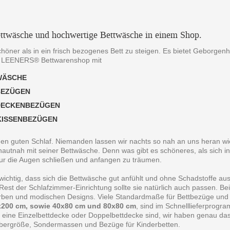
ttwäsche und hochwertige Bettwäsche in einem Shop.
chöner als in ein frisch bezogenes Bett zu steigen. Es bietet Geborgen
 LEENERS® Bettwarenshop mit
WÄSCHE
BEZÜGEN
DECKENBEZÜGEN
KISSENBEZÜGEN
 den guten Schlaf. Niemanden lassen wir nachts so nah an uns heran wie
autnah mit seiner Bettwäsche. Denn was gibt es schöneres, als sich in
ur die Augen schließen und anfangen zu träumen.
 wichtig, dass sich die Bettwäsche gut anfühlt und ohne Schadstoffe au
est der Schlafzimmer-Einrichtung sollte sie natürlich auch passen. B
arben und modischen Designs. Viele Standardmaße für Bettbezüge und
200 cm, sowie 40x80 cm und 80x80 cm
, sind im Schnelllieferprogr
 eine Einzelbettdecke oder Doppelbettdecke sind, wir haben genau da
bergröße, Sondermassen und Bezüge für Kinderbetten.