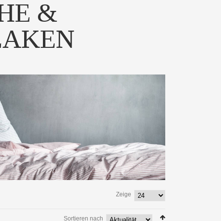
HE &
LAKEN
Zeige
Sortieren nach