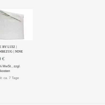
 BY LUIZ |
BEZUG | NINE
0 €
9% MwSt.
,
zzgl.
kosten
it: ca. 7 Tage