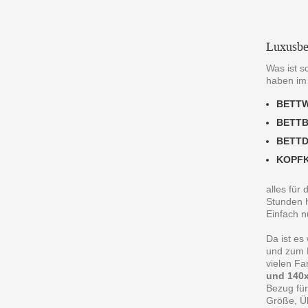
Luxusbe
Was ist s
haben im
BETT
BETT
BETT
KOPF
alles für
Stunden h
Einfach n
Da ist es
und zum R
vielen F
und 140x
Bezug für
Größe, Ü