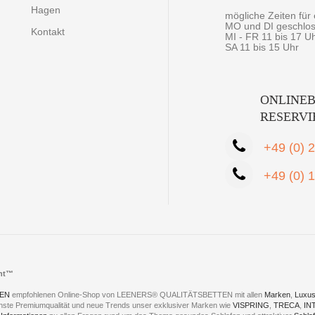
Hagen
mögliche Zeiten fü
MO und DI geschlo
Kontakt
MI - FR 11 bis 17 U
SA 11 bis 15 Uhr
ONLINEB
RESERV
+49 (0) 
+49 (0) 
cht™
EN
empfohlenen Online-Shop von LEENERS® QUALITÄTSBETTEN mit allen
Marken
,
Luxus
hste Premiumqualität und neue Trends unser exklusiver Marken wie
VISPRING
,
TRECA
,
IN