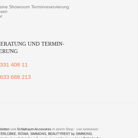
r eine Showroom Terminreservierung
ssen
hr
ERATUNG UND TERMIN-
IERUNG
2331 408 11
1633 688 213
betten
und
Schlafraum Accesoires
in einem Shop - von exklusiver
TERLÜBKE
,
RÖWA
,
SIMMONS
,
BEAUTYREST by SIMMONS
,