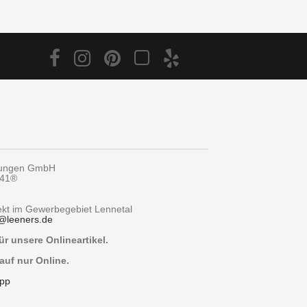
tungen GmbH
y41®
rekt im Gewerbegebiet Lennetal
@
leeners.de
r unsere Onlineartikel.
auf nur Online.
pp