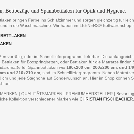
en, Bettbezüge und Spannbettlaken für Optik und Hygiene.
laken bringen Farbe ins Schlafzimmer und sorgen gleichzeitig für leich
 und in die Waschmaschine. Wir haben im LEENERS® Bettwarenshop m
NBETTLAKEN
LAKEN
ßen vorrätig, oder im Schnelllieferprogramm lieferbar. Die umfangreiche
, Bettlaken für Boxspringbetten, oder Bettlaken für die Matratze finde
andardmaße für Spannbettlaken wie
180x200 cm, 200x200 cm, und 14
 cm und 210x210 cm
, sind im Schnelllieferprogramm. Neben Matratz
0 cm und jede Steghöhe auf Sonderwunsch an. Hier im Shop können Sie 
ch an.
MARKEN | QUALITÄTSMARKEN | PREMIUMHERSTELLER | Bevorzugen S
iche Kollektion verschiedener Marken wie
CHRISTIAN FISCHBACHER