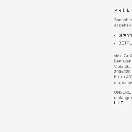
Bettlak
Spannbett
abziehen
SPAN
BETT
viele Grö
Bettlaken
Viele St
200x220
bis zu 40
uns einfa
UNSERE 
umfangre
LUIZ
.