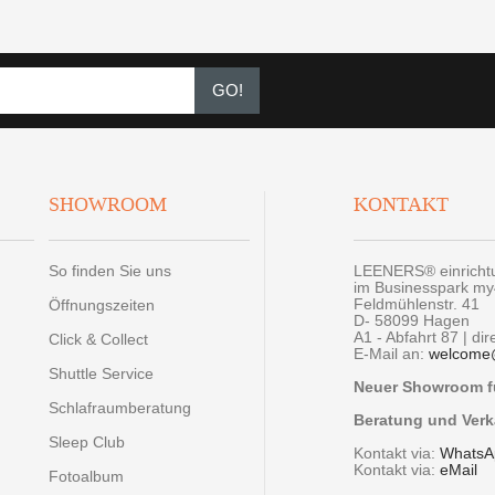
GO!
SHOWROOM
KONTAKT
So finden Sie uns
LEENERS® einrich
im Businesspark m
Feldmühlenstr. 41
Öffnungszeiten
D- 58099 Hagen
A1 - Abfahrt 87 | di
Click & Collect
E-Mail an:
welcome
Shuttle Service
Neuer Showroom fü
Schlafraumberatung
Beratung und Verk
Sleep Club
Kontakt via:
WhatsA
Kontakt via:
eMail
Fotoalbum