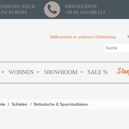
IEFERUNG NACH
INFOTELEFON
ANZ EUROPA
+49 (0) 1633 688 213
Willkommen in unserem Onlineshop
Sle
WOHNEN
SHOWROOM
SALE %
eite
/
Schlafen
/
Bettwäsche & Spannbettlaken