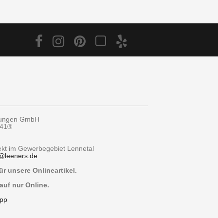
tungen GmbH
y41®
rekt im Gewerbegebiet Lennetal
@
leeners.de
r unsere Onlineartikel.
auf nur Online.
pp