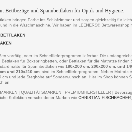
en, Bettbezüge und Spannbettlaken für Optik und Hygiene.
laken bringen Farbe ins Schlafzimmer und sorgen gleichzeitig für leich
 und in die Waschmaschine. Wir haben im LEENERS® Bettwarenshop m
NBETTLAKEN
LAKEN
ßen vorrätig, oder im Schnelllieferprogramm lieferbar. Die umfangreiche
, Bettlaken für Boxspringbetten, oder Bettlaken für die Matratze finde
andardmaße für Spannbettlaken wie
180x200 cm, 200x200 cm, und 14
 cm und 210x210 cm
, sind im Schnelllieferprogramm. Neben Matratz
0 cm und jede Steghöhe auf Sonderwunsch an. Hier im Shop können Sie 
ch an.
MARKEN | QUALITÄTSMARKEN | PREMIUMHERSTELLER | Bevorzugen S
iche Kollektion verschiedener Marken wie
CHRISTIAN FISCHBACHER