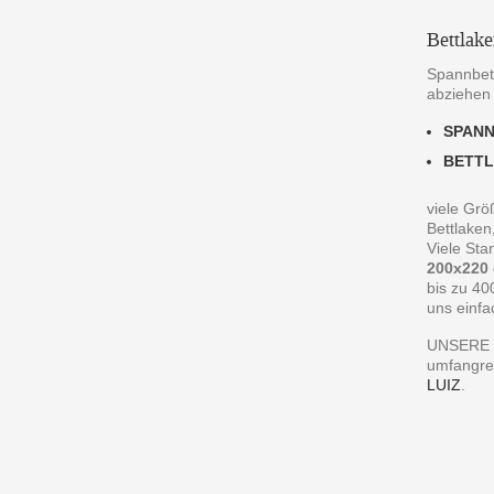
Bettlak
Spannbett
abziehen
SPAN
BETT
viele Grö
Bettlaken
Viele St
200x220
bis zu 40
uns einfa
UNSERE 
umfangre
LUIZ
.