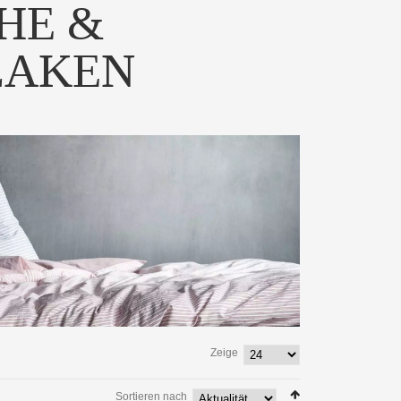
HE &
LAKEN
Zeige
Sortieren nach