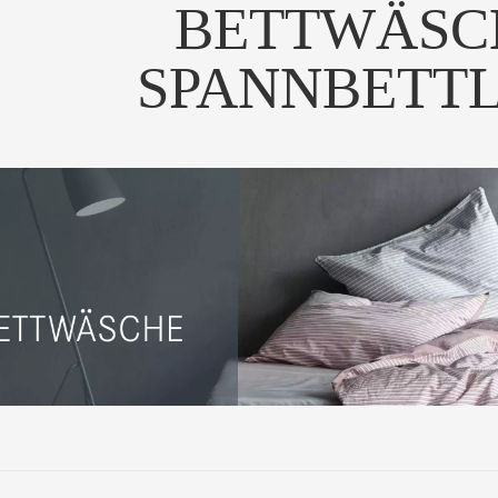
BETTWÄSC
SPANNBETT
sanfte Haptik und Optik
Die sanfte Haptik und Optik
es Deckenbezuges...
des Kissenbezuges...
UM PRODUKT
ZUM PRODUKT