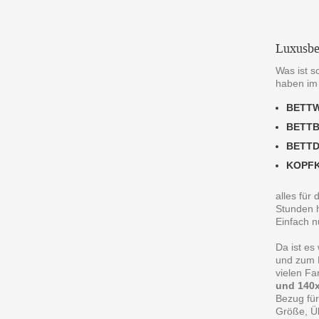
Luxusbe
Was ist s
haben im
BETT
BETT
BETT
KOPF
alles für
Stunden h
Einfach n
Da ist es
und zum R
vielen F
und 140x
Bezug für
Größe, Ü