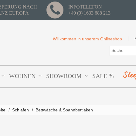
IEFERUNG NACH
INFOTELEFON
ANZ EUROPA
+49 (0) 1633 688 213
Willkommen in unserem Onlineshop
Sle
WOHNEN
SHOWROOM
SALE %
eite
/
Schlafen
/
Bettwäsche & Spannbettlaken