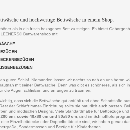
ttwäsche und hochwertige Bettwäsche in einem Shop.
chöner als in ein frisch bezogenes Bett zu steigen. Es bietet Geborgen
 LEENERS® Bettwarenshop mit
WÄSCHE
BEZÜGEN
DECKENBEZÜGEN
KISSENBEZÜGEN
 den guten Schlaf. Niemanden lassen wir nachts so nah an uns heran wie
autnah mit seiner Bettwäsche. Denn was gibt es schöneres, als sich in
ur die Augen schließen und anfangen zu träumen.
 wichtig, dass sich die Bettwäsche gut anfühlt und ohne Schadstoffe au
est der Schlafzimmer-Einrichtung sollte sie natürlich auch passen. B
arben und modischen Designs. Viele Standardmaße für Bettbezüge und
200 cm, sowie 40x80 cm und 80x80 cm
, sind im Schnelllieferprogr
 eine Einzelbettdecke oder Doppelbettdecke sind, wir haben genau da
bergröße, Sondermassen und Bezüge für Kinderbetten.