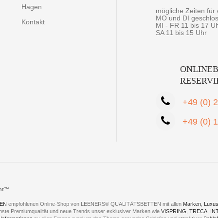
Hagen
mögliche Zeiten fü
MO und DI geschlo
Kontakt
MI - FR 11 bis 17 U
SA 11 bis 15 Uhr
ONLINEB
RESERV
+49 (0) 
+49 (0) 
cht™
EN
empfohlenen Online-Shop von LEENERS® QUALITÄTSBETTEN mit allen
Marken
,
Luxus
hste Premiumqualität und neue Trends unser exklusiver Marken wie
VISPRING
,
TRECA
,
IN