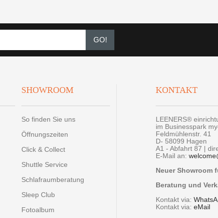
GO!
SHOWROOM
KONTAKT
So finden Sie uns
LEENERS® einrich
im Businesspark m
Feldmühlenstr. 41
Öffnungszeiten
D- 58099 Hagen
A1 - Abfahrt 87 | di
Click & Collect
E-Mail an:
welcome
Shuttle Service
Neuer Showroom fü
Schlafraumberatung
Beratung und Verk
Sleep Club
Kontakt via:
WhatsA
Kontakt via:
eMail
Fotoalbum