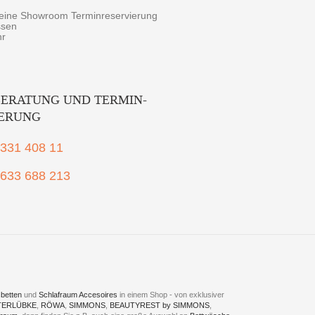
r eine Showroom Terminreservierung
ssen
hr
ERATUNG UND TERMIN-
IERUNG
2331 408 11
1633 688 213
betten
und
Schlafraum Accesoires
in einem Shop - von exklusiver
TERLÜBKE
,
RÖWA
,
SIMMONS
,
BEAUTYREST by SIMMONS
,