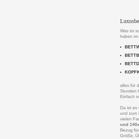
Luxusbe
Was ist s
haben im
BETT
BETT
BETT
KOPF
alles für
Stunden h
Einfach n
Da ist es
und zum R
vielen F
und 140x
Bezug für
Größe, Ü