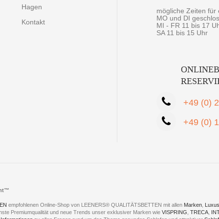
Hagen
mögliche Zeiten fü
MO und DI geschlo
Kontakt
MI - FR 11 bis 17 U
SA 11 bis 15 Uhr
ONLINEB
RESERV
+49 (0) 
+49 (0) 
cht™
EN
empfohlenen Online-Shop von LEENERS® QUALITÄTSBETTEN mit allen
Marken
,
Luxus
hste Premiumqualität und neue Trends unser exklusiver Marken wie
VISPRING
,
TRECA
,
IN