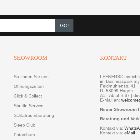
GO!
SHOWROOM
KONTAKT
So finden Sie uns
LEENERS® einrich
im Businesspark m
Feldmühlenstr. 41
Öffnungszeiten
D- 58099 Hagen
A1 - Abfahrt 87 | di
Click & Collect
E-Mail an:
welcome
Shuttle Service
Neuer Showroom fü
Schlafraumberatung
Beratung und Verk
Sleep Club
Kontakt via:
WhatsA
Kontakt via:
eMail
Fotoalbum