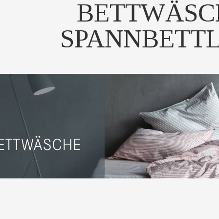
BETTWÄSC
SPANNBETT
 Bettwäsche "ten" aus
Die Bettwäsche "ten" aus
0% Baumwoll Perkal...
100% Baumwoll Perkal...
UM PRODUKT
ZUM PRODUKT