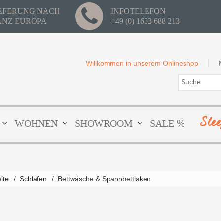
IEFERUNG NACH
INFOTELEFON
ANZ EUROPA
+49 (0) 1633 688 213
Willkommen in unserem Onlineshop
Sle
WOHNEN
SHOWROOM
SALE %
eite
/
Schlafen
/
Bettwäsche & Spannbettlaken