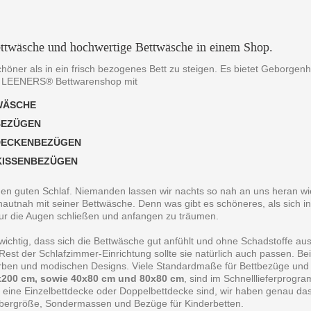
ttwäsche und hochwertige Bettwäsche in einem Shop.
chöner als in ein frisch bezogenes Bett zu steigen. Es bietet Geborgen
 LEENERS® Bettwarenshop mit
WÄSCHE
BEZÜGEN
DECKENBEZÜGEN
KISSENBEZÜGEN
 den guten Schlaf. Niemanden lassen wir nachts so nah an uns heran wie
autnah mit seiner Bettwäsche. Denn was gibt es schöneres, als sich in
ur die Augen schließen und anfangen zu träumen.
 wichtig, dass sich die Bettwäsche gut anfühlt und ohne Schadstoffe au
est der Schlafzimmer-Einrichtung sollte sie natürlich auch passen. B
arben und modischen Designs. Viele Standardmaße für Bettbezüge und
200 cm, sowie 40x80 cm und 80x80 cm
, sind im Schnelllieferprogr
 eine Einzelbettdecke oder Doppelbettdecke sind, wir haben genau da
bergröße, Sondermassen und Bezüge für Kinderbetten.