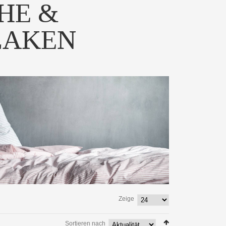
HE &
LAKEN
Zeige
Sortieren nach