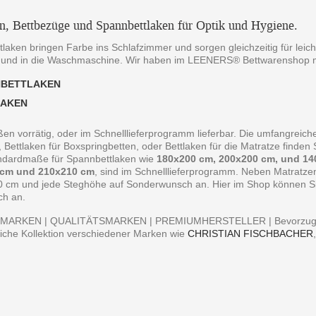
en, Bettbezüge und Spannbettlaken für Optik und Hygiene.
laken bringen Farbe ins Schlafzimmer und sorgen gleichzeitig für leich
 und in die Waschmaschine. Wir haben im LEENERS® Bettwarenshop m
NBETTLAKEN
LAKEN
ßen vorrätig, oder im Schnelllieferprogramm lieferbar. Die umfangreiche
, Bettlaken für Boxspringbetten, oder Bettlaken für die Matratze finde
andardmaße für Spannbettlaken wie
180x200 cm, 200x200 cm, und 14
 cm und 210x210 cm
, sind im Schnelllieferprogramm. Neben Matratz
0 cm und jede Steghöhe auf Sonderwunsch an. Hier im Shop können Sie 
ch an.
MARKEN | QUALITÄTSMARKEN | PREMIUMHERSTELLER | Bevorzugen S
iche Kollektion verschiedener Marken wie
CHRISTIAN FISCHBACHER