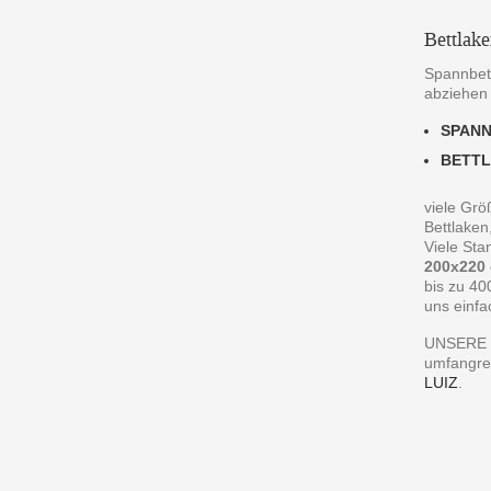
Bettlak
Spannbett
abziehen
SPAN
BETT
viele Grö
Bettlaken
Viele St
200x220
bis zu 40
uns einfa
UNSERE 
umfangre
LUIZ
.