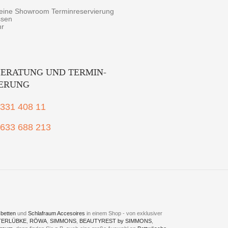
r eine Showroom Terminreservierung
ssen
hr
ERATUNG UND TERMIN-
IERUNG
2331 408 11
1633 688 213
betten
und
Schlafraum Accesoires
in einem Shop - von exklusiver
TERLÜBKE
,
RÖWA
,
SIMMONS
,
BEAUTYREST by SIMMONS
,