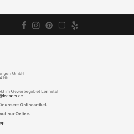
tungen GmbH
y41®
rekt im Gewerbegebiet Lennetal
@
leeners.de
r unsere Onlineartikel.
auf nur Online.
pp